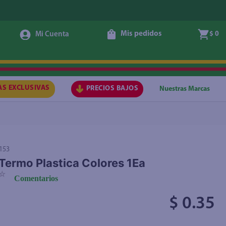
Mis pedidos
$ 0
Agregar
AS EXCLUSIVAS
PRECIOS BAJOS
Nuestras Marcas
153
a Termo Plastica Colores 1Ea
☆
Comentarios
$ 0.35