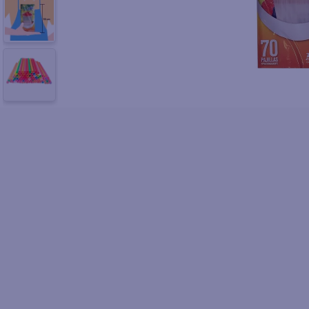
10
.
azucar