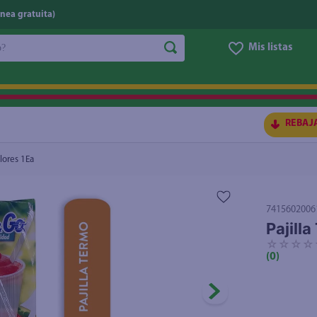
nea gratuita)
do?
Mis listas
S BUSCADOS
REBAJ
olores 1Ea
7415602006
Pajill
☆
☆
☆
☆
(
0
)
ico