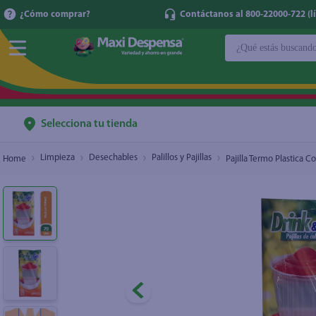
¿Cómo comprar?
Contáctanos al 800-22000-722 (lí
¿Qué estás buscan
Pajilla Termo Plastica Colores 1Ea
$0.35
TÉRMINOS MÁ
1
.
cerveza
2
.
cafe
Selecciona tu tienda
3
.
leche
Limpieza
Desechables
Palillos y Pajillas
Pajilla Termo Plastica C
4
.
aceite
5
.
coca cola
6
.
pañales
7
.
samsung
8
.
shampoo
9
.
papel higién