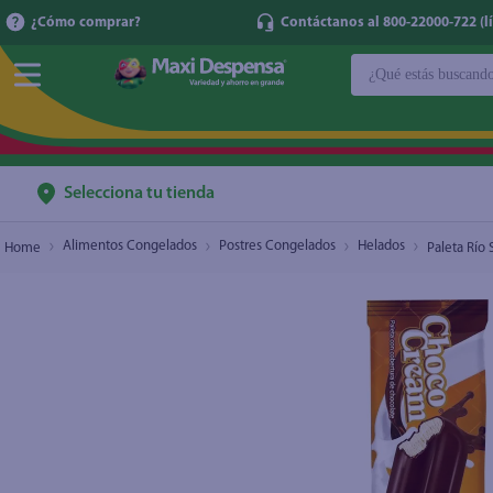
¿Cómo comprar?
Contáctanos al 800-22000-722 (lí
¿Qué estás buscan
Paleta Río Soto Chococream chocolate - 77 ml
$0.59
TÉRMINOS MÁ
1
.
cerveza
2
.
cafe
Selecciona tu tienda
3
.
leche
Alimentos Congelados
Postres Congelados
Helados
Paleta Río
4
.
aceite
5
.
coca cola
6
.
pañales
7
.
samsung
8
.
papel higién
9
.
shampoo