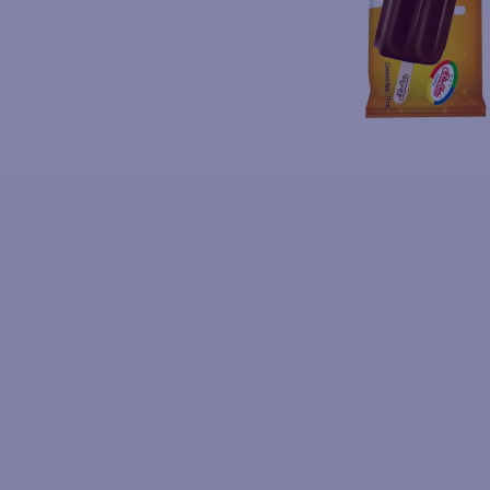
10
.
azucar