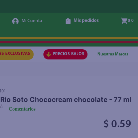
Mis pedidos
$ 0
Agregar
AS EXCLUSIVAS
PRECIOS BAJOS
Nuestras Marcas
101
 Río Soto Chococream chocolate - 77 ml
☆
Comentarios
$ 0.59