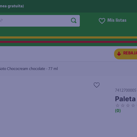
nea gratuita)
do?
Mis listas
S BUSCADOS
REBAJ
 Soto Chococream chocolate - 77 ml
7412700005
Paleta
☆
☆
☆
☆
(
0
)
ico