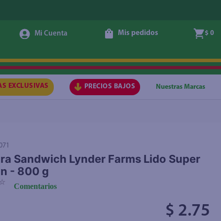
Mis pedidos
$ 0
Agregar
AS EXCLUSIVAS
PRECIOS BAJOS
Nuestras Marcas
071
ra Sandwich Lynder Farms Lido Super
n - 800 g
☆
Comentarios
$ 2.75