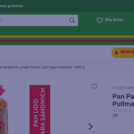
nea gratuita)
do?
Mis listas
llman - 800 g
$2.75
S BUSCADOS
REBAJ
a Sandwich Lynder Farms Lido Super Pullman - 800 g
7410031460
Pan Pa
Pullma
☆
☆
☆
☆
ico
(
0
)