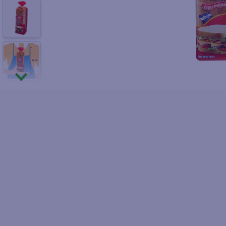
10
.
azucar