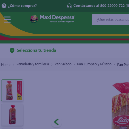
¿Cómo comprar?
Contáctanos al 800-22000-722 (lí
¿Qué estás buscan
Pan Para Sandwich Lynder Farms Lido Super Pu
TÉRMINOS MÁ
1
.
cerveza
2
.
cafe
Selecciona tu tienda
3
.
leche
Panadería y tortillería
Pan Salado
Pan Europeo y Rústico
Pan Par
4
.
aceite
5
.
coca cola
6
.
pañales
7
.
samsung
8
.
papel higién
9
.
shampoo