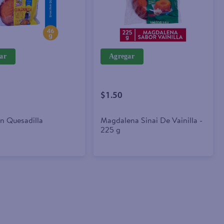
ar
Agregar
$1.50
an Quesadilla
Magdalena Sinai De Vainilla -
225 g