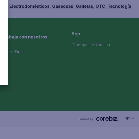
hes
,
Electrodomésticos
,
Gaseosas
,
Galletas
,
OTC
,
Tecnología
,
App
Trabaja con nosotros
Descarga nuestras app
Aplica Ya
Powered by