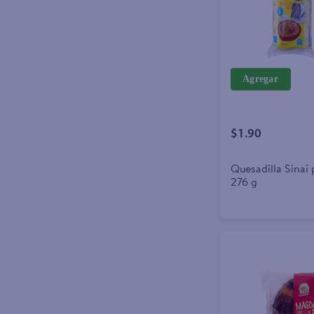
Agregar
$1.90
Quesadilla Sinaí 
276 g