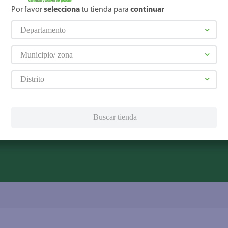
elulares
,
Línea blanca
,
Cervezas
,
Granos básicos
,
Pantallas
,
Lec
Por favor
selecciona
tu tienda para
continuar
Hogar
Departamento
Municipio/ zona
Servicios
Financiamiento
Distrito
Tarjeta de regalo
Tarjeta de crédito
Otros servicios:
· Remesas
Buscar tienda
· Pagos de servicios