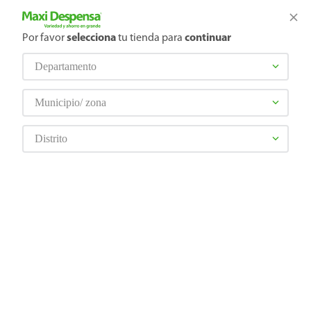
¿Qué estás buscando?
Por favor
selecciona
tu tienda para
continuar
Departamento
TÉRMINOS MÁS BUSCADOS
Selecciona tu tienda
1
.
cerveza
Municipio/ zona
2
.
cafe
Bebes y Niños
Pañales
Pañales - Etapa 2
Panal Teddies Jumbo m 50 Unidad
Distrito
3
.
leche
4
.
aceite
5
.
coca cola
6
.
pañales
7
.
samsung
7441008171874
Panal Teddies Jumbo m 50 Unidad
8
.
papel higiénico
Comentarios
9
.
shampoo
10
.
azucar