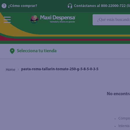
¿Cómo comprar?
Contáctanos al 800-22000-722 (lí
¿Qué estás buscan
TÉRMINOS MÁ
1
.
cerveza
2
.
cafe
Selecciona tu tienda
3
.
leche
pasta-roma-tallarin-tomate-250-g-5-8-5-0-3-5
4
.
aceite
5
.
coca cola
6
.
pañales
No encontr
7
.
samsung
8
.
shampoo
Compru
9
.
papel higién
Intenta