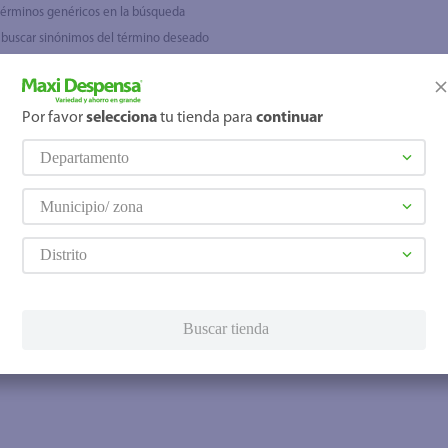
 términos genéricos en la búsqueda
 buscar sinónimos del término deseado
Por favor
selecciona
tu tienda para
continuar
Departamento
Municipio/ zona
Distrito
Buscar tienda