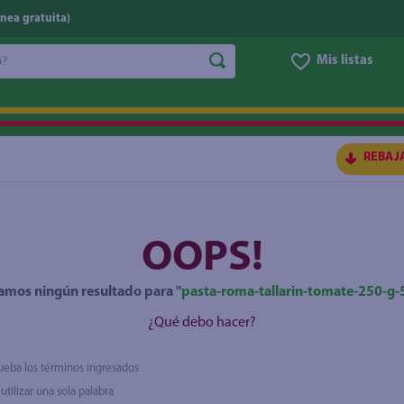
nea gratuita)
do?
Mis listas
S BUSCADOS
REBAJ
OOPS!
amos ningún resultado para "
pasta-roma-tallarin-tomate-250-g-
¿Qué debo hacer?
eba los términos ingresados
ico
 utilizar una sola palabra