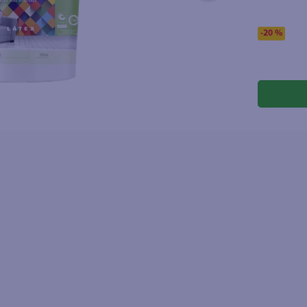
-
20 %