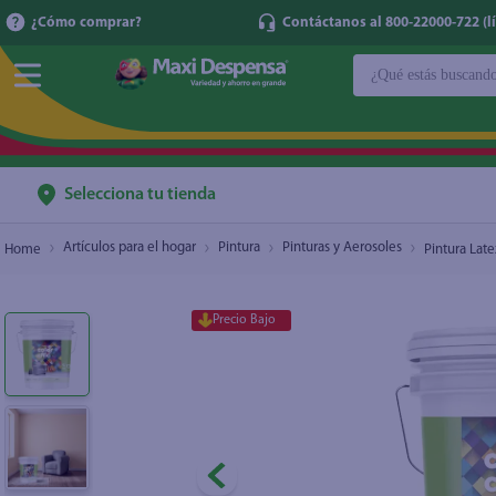
¿Cómo comprar?
Contáctanos al 800-22000-722 (lí
¿Qué estás buscan
Pintura Latex Color Chic, Fórmula Mejorada 
TÉRMINOS MÁ
1
.
cerveza
2
.
cafe
Selecciona tu tienda
3
.
leche
Artículos para el hogar
Pintura
Pinturas y Aerosoles
Pintura Lat
4
.
aceite
5
.
coca cola
Precio Bajo
6
.
pañales
7
.
samsung
8
.
shampoo
9
.
papel higién