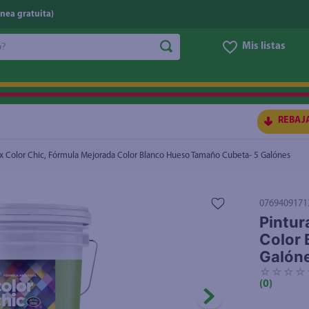
nea gratuita)
do?
Mis listas
Color Blanco Hueso Tamaño Cubeta- 5 Galónes
$35.00
$44.00
S BUSCADOS
REBAJ
ex Color Chic, Fórmula Mejorada Color Blanco Hueso Tamaño Cubeta- 5 Galónes
0769409171
Pintur
Color 
Galón
☆
☆
☆
☆
(
0
)
ico