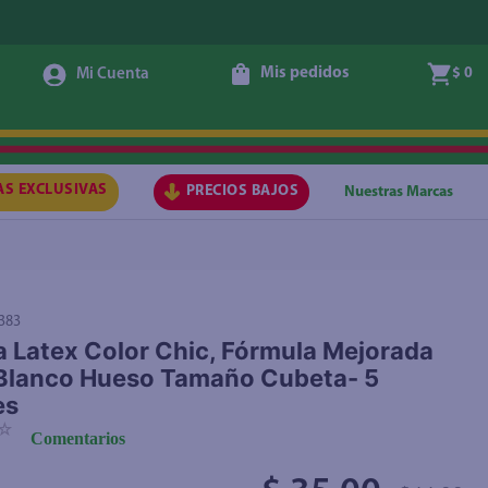
Mis pedidos
$ 0
Agregar
AS EXCLUSIVAS
PRECIOS BAJOS
Nuestras Marcas
383
a Latex Color Chic, Fórmula Mejorada
Blanco Hueso Tamaño Cubeta- 5
es
☆
Comentarios