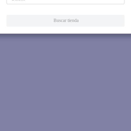
Intenta utilizar una sola pala
Utiliza términos genéricos en la 
Intenta buscar sinónimos del térmi
Buscar tienda