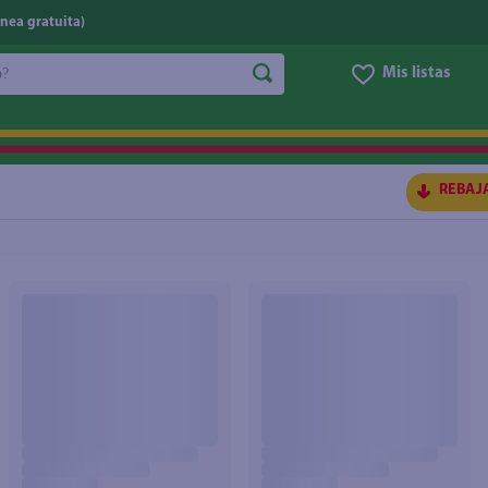
nea gratuita)
do?
Mis listas
S BUSCADOS
REBAJ
ico