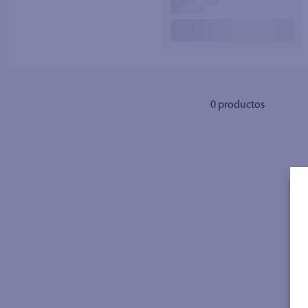
10
.
azucar
0
productos