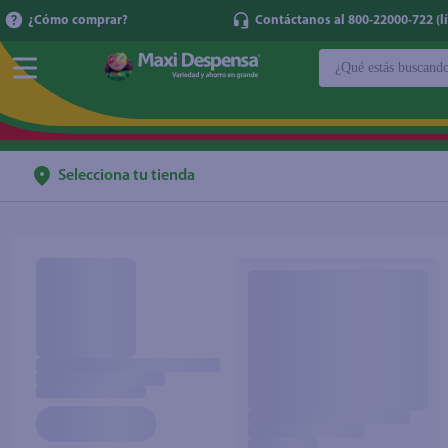
¿Cómo comprar?
Contáctanos al 800-22000-722 (lí
¿Qué estás buscan
TÉRMINOS MÁ
1
.
cerveza
2
.
cafe
Selecciona tu tienda
3
.
leche
4
.
aceite
5
.
coca cola
6
.
pañales
7
.
samsung
8
.
shampoo
9
.
papel higién