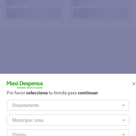
Por favor
selecciona
tu tienda para
continuar
OOPS!
Departamento
No se encontró ningún producto
¿Qué debo hacer?
Municipio/ zona
Distrito
Comprueba los términos ingre