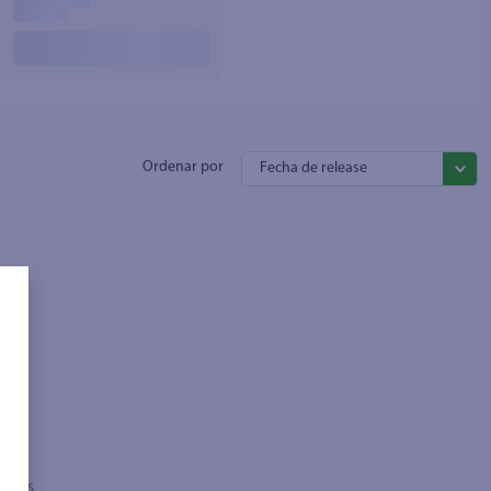
Fecha de release
sados