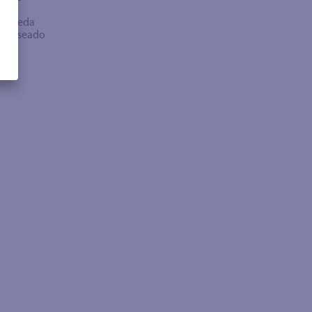
bra
búsqueda
no deseado