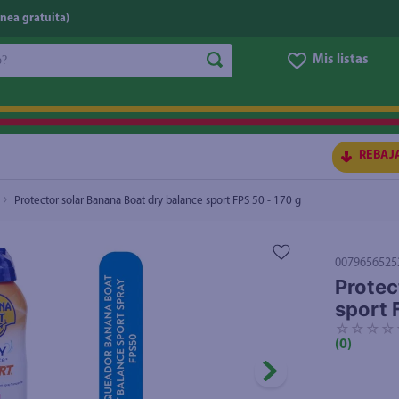
nea gratuita)
do?
Mis listas
FPS 50 - 170 g
5.15
$17.90
S BUSCADOS
REBAJ
Protector solar Banana Boat dry balance sport FPS 50 - 170 g
0079656525
Protec
sport 
☆
☆
☆
☆
ico
(
0
)