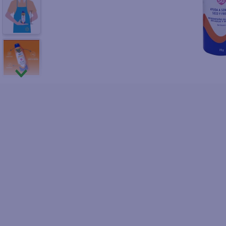
10
.
azucar