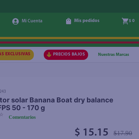
Mis pedidos
$ 0
Agregar
AS EXCLUSIVAS
PRECIOS BAJOS
Nuestras Marcas
243
tor solar Banana Boat dry balance
FPS 50 - 170 g
☆
Comentarios
$ 15.15
$17.90