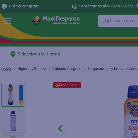
¿Cómo comprar?
Contáctanos al 800-22000-722 (lí
¿Qué estás buscan
Protector solar Banana Boat dry balance sport 
$1
TÉRMINOS MÁ
1
.
cerveza
2
.
cafe
Selecciona tu tienda
3
.
leche
Higiene y Belleza
Cuidado Corporal
Bloqueadores y bronceadores
4
.
aceite
5
.
coca cola
Precio Bajo
6
.
pañales
7
.
samsung
8
.
papel higién
9
.
shampoo