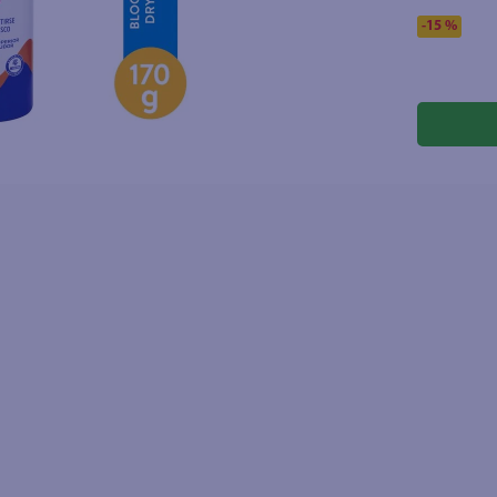
-
15 %