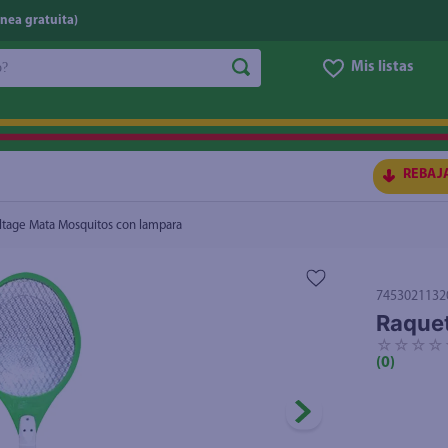
nea gratuita)
do?
Mis listas
S BUSCADOS
REBAJ
ltage Mata Mosquitos con lampara
7453021132
Raquet
☆
☆
☆
☆
(
0
)
ico