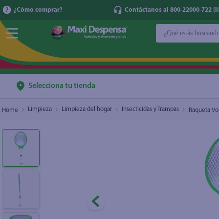
¿Cómo comprar?
Contáctanos al 800-22000-722 (lí
¿Qué estás buscan
Raqueta Voltage Mata Mosquitos con lampara
$7.00
TÉRMINOS MÁ
1
.
cerveza
2
.
cafe
Selecciona tu tienda
3
.
leche
Limpieza
Limpieza del hogar
Insecticidas y Trampas
Raqueta Vo
4
.
aceite
5
.
coca cola
6
.
pañales
7
.
samsung
8
.
shampoo
9
.
papel higién