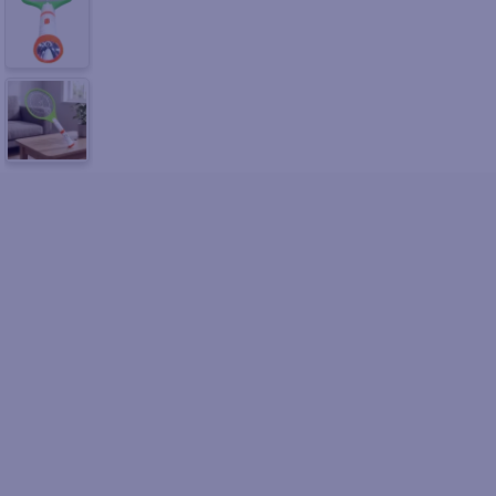
10
.
azucar