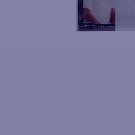
10
.
azucar