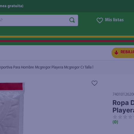
nea gratuita)
do?
Mis listas
Mcgregor Cr Talla l
S BUSCADOS
REBAJ
portiva Para Hombre Mcgregor Playera Mcgregor Cr Talla l
7401012620
Ropa D
Player
☆
☆
☆
☆
(
0
)
ico