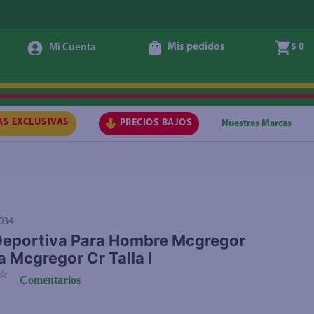
Mis pedidos
$ 0
Agotado
AS EXCLUSIVAS
PRECIOS BAJOS
Nuestras Marcas
034
eportiva Para Hombre Mcgregor
a Mcgregor Cr Talla l
☆
Comentarios