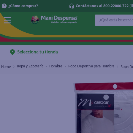
¿Cómo comprar?
Contáctanos al 800-22000-722 (lí
¿Qué estás buscan
Ropa Deportiva Para Hombre Mcgregor Playera 
TÉRMINOS MÁ
1
.
cerveza
2
.
cafe
Selecciona tu tienda
3
.
leche
Ropa y Zapatería
Hombre
Ropa Deportiva para Hombre
Ropa De
4
.
aceite
5
.
coca cola
6
.
pañales
7
.
samsung
8
.
shampoo
9
.
papel higién