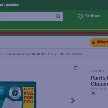
nea gratuita)
do?
Mis listas
c G/XG - 24 Unidades
$17.50
$21.50
S BUSCADOS
REBAJ
ts Desechables para Adulto Plenitud Classic G/XG - 24 Unidades
7441008175
Pants 
Classi
☆
☆
☆
☆
(
0
)
ico