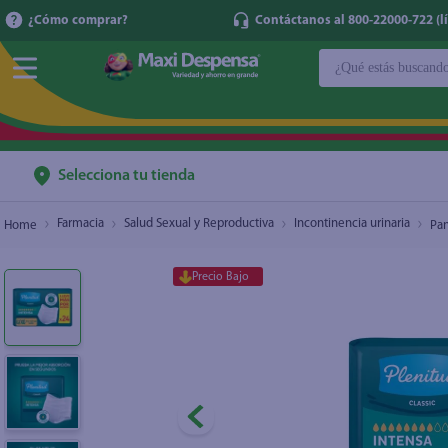
¿Cómo comprar?
Contáctanos al 800-22000-722 (lí
¿Qué estás buscan
Pants Desechables para Adulto Plenitud Classi
TÉRMINOS MÁ
1
.
cerveza
2
.
cafe
Selecciona tu tienda
3
.
leche
Farmacia
Salud Sexual y Reproductiva
Incontinencia urinaria
Pan
4
.
aceite
5
.
coca cola
Precio Bajo
6
.
pañales
7
.
samsung
8
.
shampoo
9
.
papel higién