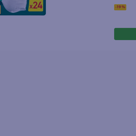
-
19 %