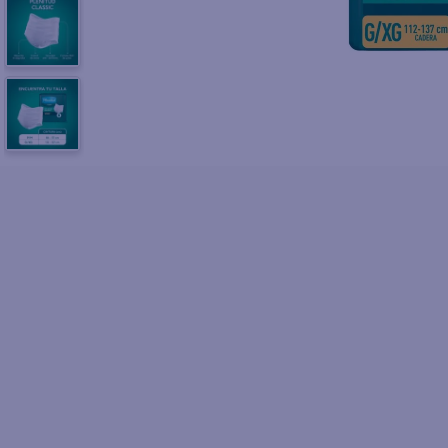
10
.
azucar