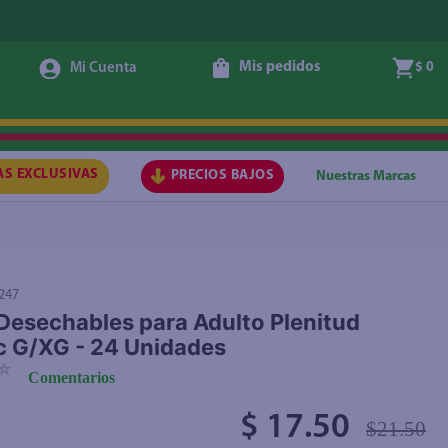
Mis pedidos
$ 0
Agregar
AS EXCLUSIVAS
PRECIOS BAJOS
Nuestras Marcas
247
Desechables para Adulto Plenitud
c G/XG - 24 Unidades
☆
Comentarios
$ 17.50
$21.50