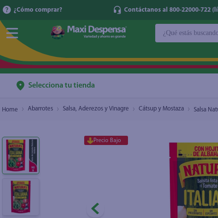
¿Cómo comprar?
Contáctanos al 800-22000-722 (lí
¿Qué estás buscan
Salsa Natura's Italiana Clásica - 90 g
$0.59
TÉRMINOS MÁ
1
.
cerveza
2
.
cafe
Selecciona tu tienda
3
.
leche
Abarrotes
Salsa, Aderezos y Vinagre
Cátsup y Mostaza
Salsa Natu
4
.
aceite
5
.
coca cola
Precio Bajo
6
.
pañales
7
.
samsung
8
.
papel higién
9
.
shampoo