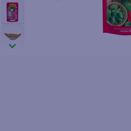
10
.
pollo