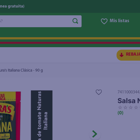
nea gratuita)
do?
Mis listas
S BUSCADOS
REBAJ
ra's Italiana Clásica - 90 g
7411000344
Salsa N
☆
☆
☆
☆
(
0
)
ico