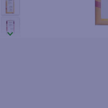
10
.
azucar