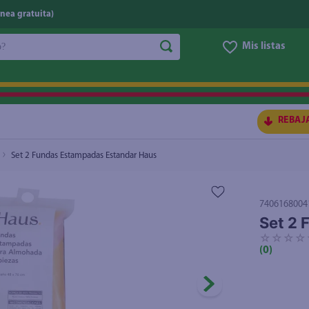
nea gratuita)
do?
Mis listas
S BUSCADOS
REBAJ
Set 2 Fundas Estampadas Estandar Haus
7406168004
Set 2 
☆
☆
☆
☆
(
0
)
ico