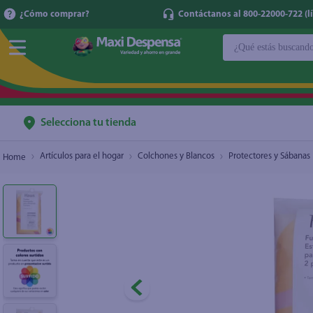
¿Cómo comprar?
Contáctanos al 800-22000-722 (lí
¿Qué estás buscan
Set 2 Fundas Estampadas Estandar Haus
$2.50
TÉRMINOS MÁ
1
.
cerveza
2
.
cafe
Selecciona tu tienda
3
.
leche
Artículos para el hogar
Colchones y Blancos
Protectores y Sábanas
4
.
aceite
5
.
coca cola
6
.
pañales
7
.
samsung
8
.
shampoo
9
.
papel higién