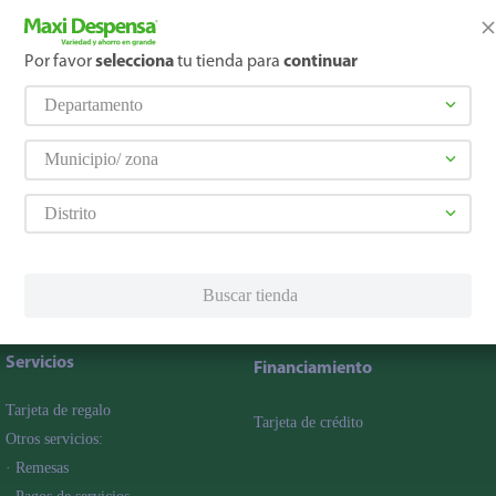
Por favor
selecciona
tu tienda para
continuar
Departamento
promociones!
Municipio/ zona
Distrito
érminos y Condiciones
, así como el envío de noticias y 
elulares
,
Línea blanca
,
Cervezas
,
Granos básicos
,
Pantallas
,
Lec
Hogar
Buscar tienda
Servicios
Financiamiento
Tarjeta de regalo
Tarjeta de crédito
Otros servicios:
· Remesas