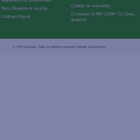
Reglamento de promociones
Cambio de contraseña
Maxi Despensa te escucha
LLámanos al 800-22000-722 (línea 
Catálogo Digital
gratuita)
© 2026 Copyright. Todos los derechos reservados Walmart Centroamérica.