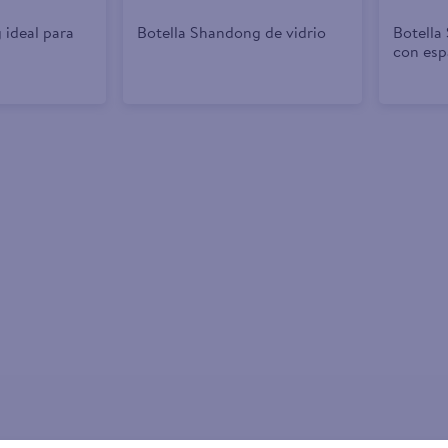
ideal para
Botella Shandong de vidrio
Botella
con esp