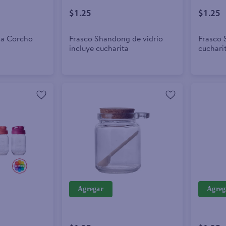
$1.25
$1.25
pa Corcho
Frasco Shandong de vidrio
Frasco 
incluye cucharita
cuchari
Agregar
Agreg