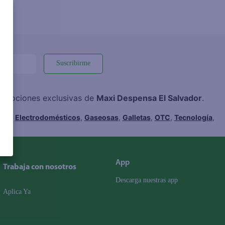
Suscribirme
promociones exclusivas de
Maxi Despensa El Salvador
.
hes
,
Electrodomésticos
,
Gaseosas
,
Galletas
,
OTC
,
Tecnología
,
App
Trabaja con nosotros
Descarga nuestras app
Aplica Ya