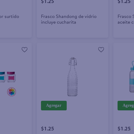
$1.25
$1.25
r surtido
Frasco Shandong de vidrio
Frasco 
incluye cucharita
aceite 
escribir
Agregar
Agreg
$1.25
$1.25