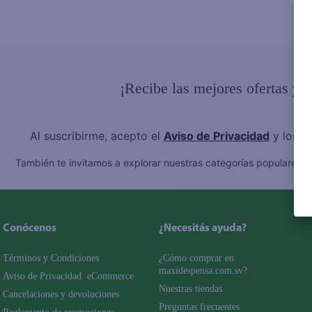
¡Recibe las mejores ofertas y 
Al suscribirme, acepto el
Aviso de Privacidad
y los
T
También te invitamos a explorar nuestras categorías populares:
C
Conócenos
¿Necesitás ayuda?
Términos y Condiciones
¿Cómo comprar en 
maxidespensa.com.sv?
Aviso de Privacidad  eCommerce 
Nuestras tiendas
Cancelaciones y devoluciones
Preguntas frecuentes