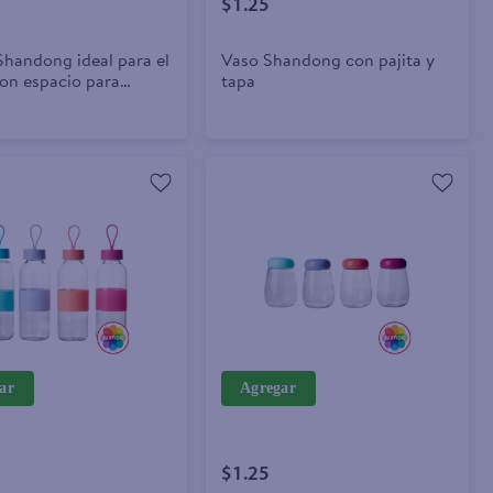
$1.25
Shandong ideal para el
Vaso Shandong con pajita y
con espacio para
tapa
ar
Agregar
$1.25