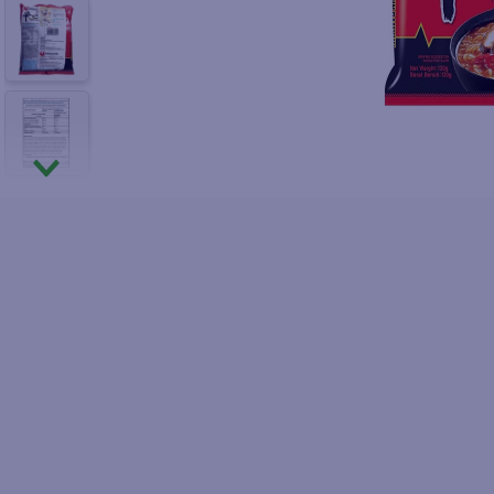
10
.
azucar