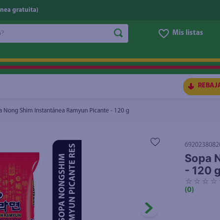
nea gratuita)
do?
Mis listas
 120 g
$1.15
S BUSCADOS
REBAJ
a Nong Shim Instantánea Ramyun Picante - 120 g
6920238082
Sopa N
- 120 
☆
☆
☆
☆
(
0
)
ico