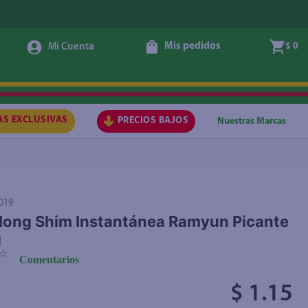
Mis pedidos
$ 0
Agregar
AS EXCLUSIVAS
PRECIOS BAJOS
Nuestras Marcas
019
ong Shim Instantánea Ramyun Picante
g
☆
Comentarios
$ 1.15