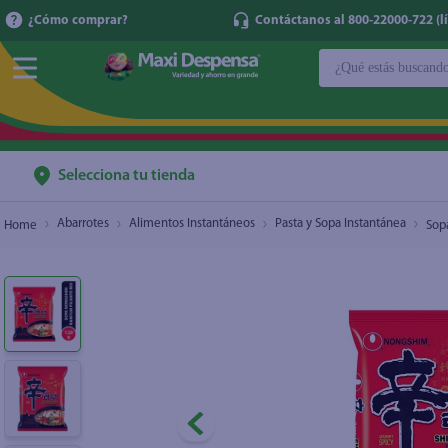
¿Cómo comprar?
Contáctanos al 800-22000-722 (lí
¿Qué estás buscan
Sopa Nong Shim Instantánea Ramyun Picante -
TÉRMINOS MÁ
1
.
cerveza
2
.
cafe
Selecciona tu tienda
3
.
leche
Abarrotes
Alimentos Instantáneos
Pasta y Sopa Instantánea
Sop
4
.
aceite
5
.
coca cola
6
.
pañales
7
.
samsung
8
.
shampoo
9
.
papel higién