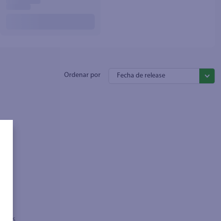
Fecha de release
sados