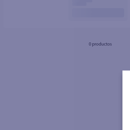
10
.
azucar
0
productos