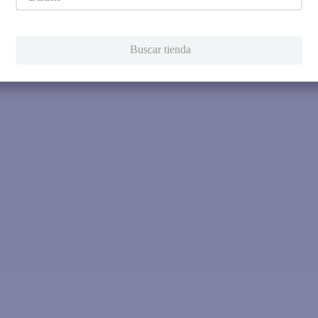
Intenta utilizar una sola pala
Utiliza términos genéricos en la 
Intenta buscar sinónimos del térmi
Buscar tienda