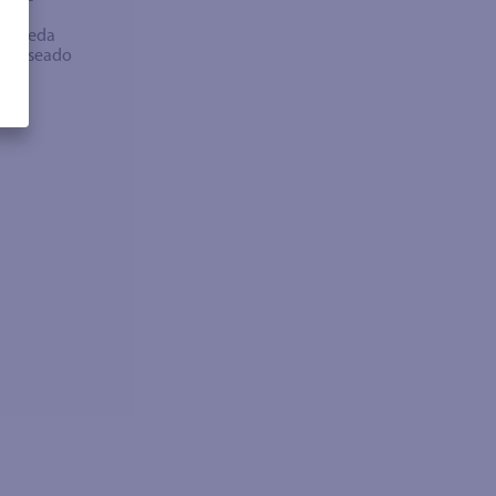
bra
búsqueda
no deseado