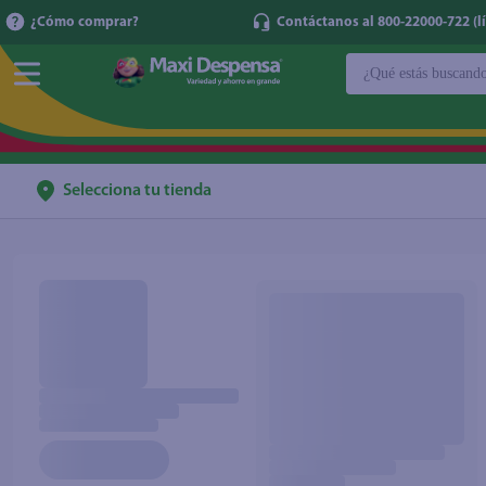
¿Cómo comprar?
Contáctanos al 800-22000-722 (lí
¿Qué estás buscan
TÉRMINOS MÁ
1
.
cerveza
2
.
cafe
Selecciona tu tienda
3
.
leche
4
.
aceite
5
.
coca cola
6
.
pañales
7
.
samsung
8
.
shampoo
9
.
papel higién