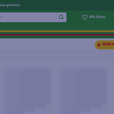
nea gratuita)
do?
Mis listas
S BUSCADOS
REBAJ
ico