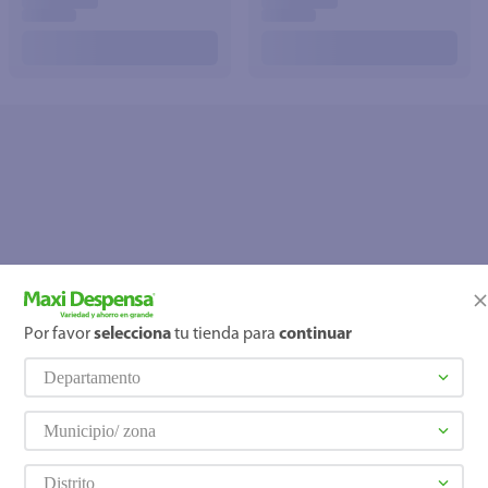
Por favor
selecciona
tu tienda para
continuar
OOPS!
Departamento
No se encontró ningún producto
¿Qué debo hacer?
Municipio/ zona
Distrito
Comprueba los términos ingre