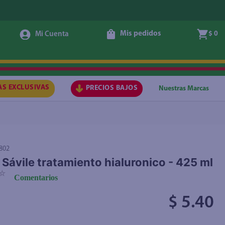
Mis pedidos
$ 0
Agregar
AS EXCLUSIVAS
PRECIOS BAJOS
Nuestras Marcas
802
Sávile tratamiento hialuronico - 425 ml
☆
Comentarios
$ 5.40