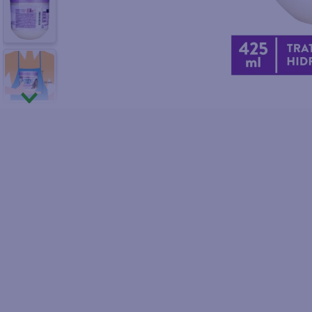
10
.
azucar