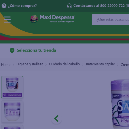
¿Cómo comprar?
Contáctanos al 800-22000-722 (lí
¿Qué estás buscan
Crema Sávile tratamiento hialuronico - 425 ml
$5.40
TÉRMINOS MÁ
1
.
cerveza
2
.
cafe
Selecciona tu tienda
3
.
leche
Higiene y Belleza
Cuidado del cabello
Tratamiento capilar
Crema
4
.
aceite
5
.
coca cola
6
.
pañales
7
.
samsung
8
.
shampoo
9
.
papel higién