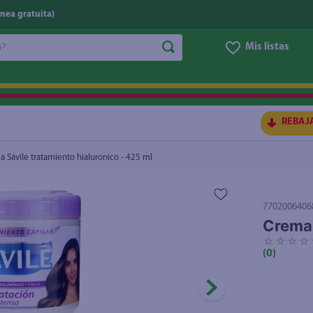
nea gratuita)
do?
Mis listas
S BUSCADOS
REBAJ
 Sávile tratamiento hialuronico - 425 ml
7702006406
Crema 
☆
☆
☆
☆
(
0
)
ico