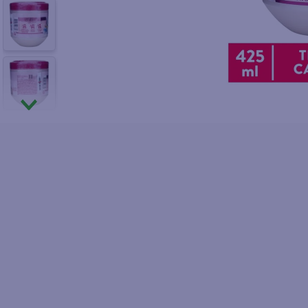
10
.
azucar