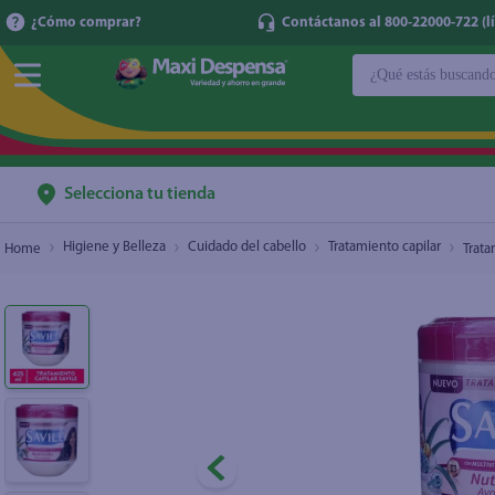
¿Cómo comprar?
Contáctanos al 800-22000-722 (lí
¿Qué estás buscan
Tratamiento Savile capilar multivitaminas y sáb
TÉRMINOS MÁ
1
.
cerveza
2
.
cafe
Selecciona tu tienda
3
.
leche
Higiene y Belleza
Cuidado del cabello
Tratamiento capilar
Trata
4
.
aceite
5
.
coca cola
6
.
pañales
7
.
samsung
8
.
papel higién
9
.
shampoo