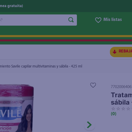
nea gratuita)
do?
Mis listas
ila - 425 ml
$5.75
S BUSCADOS
REBAJ
miento Savile capilar multivitaminas y sábila - 425 ml
7702006406
Tratam
sábila
☆
☆
☆
☆
ico
(
0
)