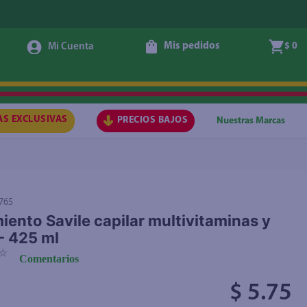
Mis pedidos
$ 0
Agregar
AS EXCLUSIVAS
PRECIOS BAJOS
Nuestras Marcas
765
iento Savile capilar multivitaminas y
 - 425 ml
☆
Comentarios
$ 5.75