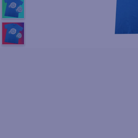
10
.
azucar