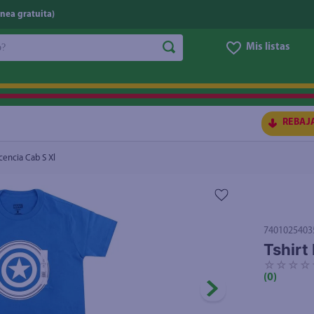
nea gratuita)
do?
Mis listas
S BUSCADOS
REBAJ
icencia Cab S Xl
7401025403
Tshirt
☆
☆
☆
☆
(
0
)
ico