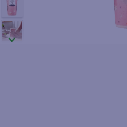
10
.
azucar