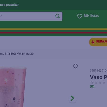
nea gratuita)
do?
Mis listas
S BUSCADOS
REBAJ
no Infa Best Melamine 20
7401143410
Vaso P
☆
☆
☆
☆
(
0
)
ico