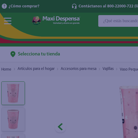
¿Cómo comprar?
Contáctanos al 800-22000-722 (lí
¿Qué estás buscan
Vaso Pequeno Infa Best Melamine 20
$2.50
TÉRMINOS MÁ
1
.
cerveza
2
.
cafe
Selecciona tu tienda
3
.
leche
Artículos para el hogar
Accesorios para mesa
Vajillas
Vaso Peque
4
.
aceite
5
.
coca cola
6
.
pañales
7
.
samsung
8
.
shampoo
9
.
papel higién