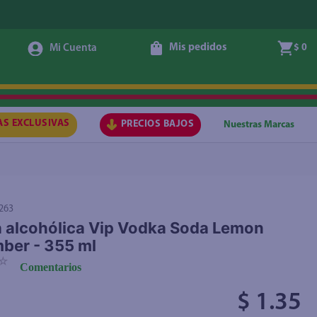
Mis pedidos
$ 0
Agregar
AS EXCLUSIVAS
PRECIOS BAJOS
Nuestras Marcas
263
 alcohólica Vip Vodka Soda Lemon
ber - 355 ml
☆
Comentarios
$ 1.35