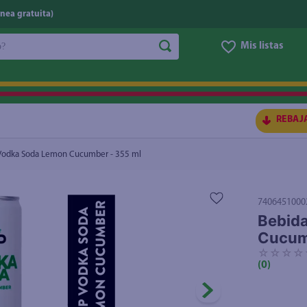
nea gratuita)
do?
Mis listas
umber - 355 ml
$1.35
S BUSCADOS
REBAJ
p Vodka Soda Lemon Cucumber - 355 ml
7406451000
Bebida
Cucum
☆
☆
☆
☆
(
0
)
ico