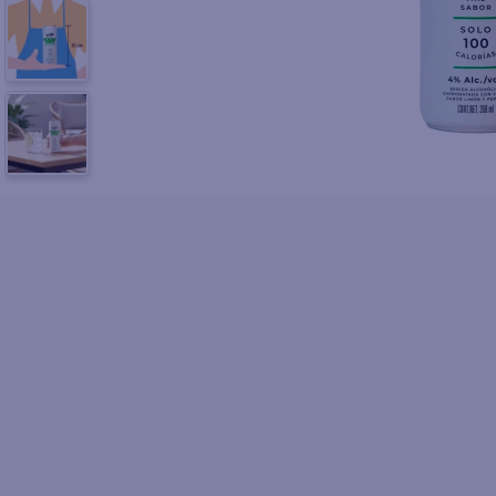
10
.
azucar