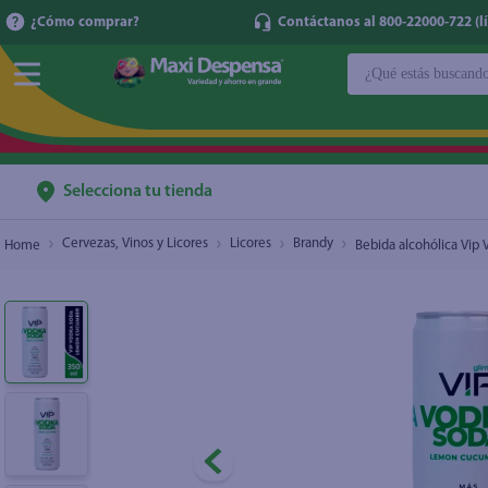
¿Cómo comprar?
Contáctanos al 800-22000-722 (lí
¿Qué estás buscan
Bebida alcohólica Vip Vodka Soda Lemon Cuc
TÉRMINOS MÁ
1
.
cerveza
2
.
cafe
Selecciona tu tienda
3
.
leche
Cervezas, Vinos y Licores
Licores
Brandy
Bebida alcohólica Vi
4
.
aceite
5
.
coca cola
6
.
pañales
7
.
samsung
8
.
shampoo
9
.
papel higién