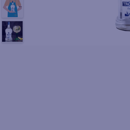
10
.
azucar