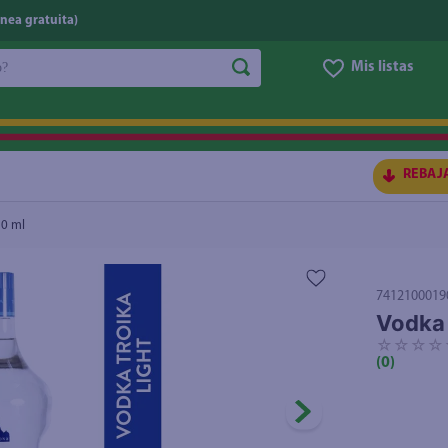
nea gratuita)
do?
Mis listas
S BUSCADOS
REBAJ
50 ml
7412100019
Vodka 
☆
☆
☆
☆
(
0
)
ico