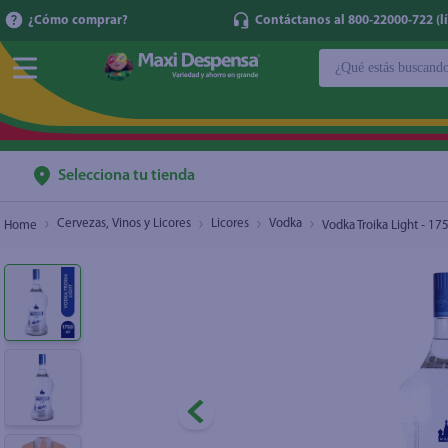
¿Cómo comprar?
Contáctanos al 800-22000-722 (lí
¿Qué estás buscan
Vodka Troika Light - 1750 ml
$11.50
TÉRMINOS MÁ
1
.
cerveza
2
.
cafe
Selecciona tu tienda
3
.
leche
Cervezas, Vinos y Licores
Licores
Vodka
Vodka Troika Light - 17
4
.
aceite
5
.
coca cola
6
.
pañales
7
.
samsung
8
.
shampoo
9
.
papel higién