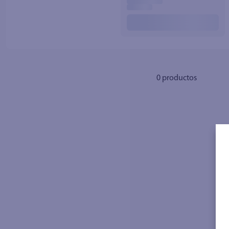
10
.
azucar
0
productos