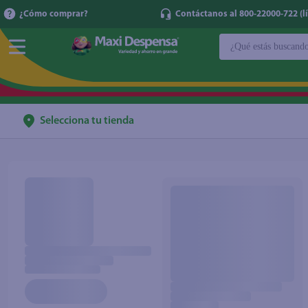
¿Cómo comprar?
Contáctanos al 800-22000-722 (lí
¿Qué estás buscan
TÉRMINOS MÁ
1
.
cerveza
2
.
cafe
Selecciona tu tienda
3
.
leche
4
.
aceite
5
.
coca cola
6
.
pañales
7
.
samsung
8
.
shampoo
9
.
papel higién