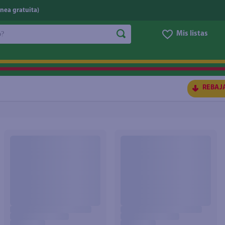
nea gratuita)
do?
Mis listas
S BUSCADOS
REBAJ
ico