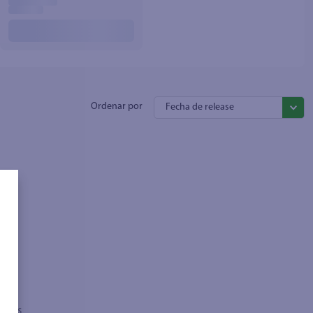
Fecha de release
sados