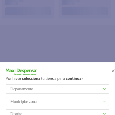
Por favor
selecciona
tu tienda para
continuar
OOPS!
Departamento
No se encontró ningún producto
¿Qué debo hacer?
Municipio/ zona
Distrito
Comprueba los términos ingre