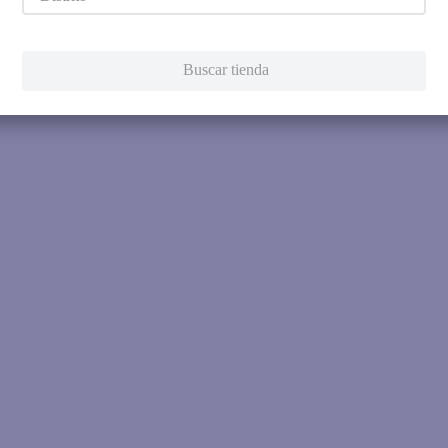
Intenta utilizar una sola pala
Utiliza términos genéricos en la 
Intenta buscar sinónimos del térmi
Buscar tienda