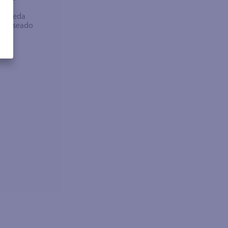
bra
búsqueda
no deseado