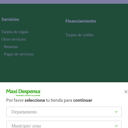
Servicios
Financiamiento
Tarjeta de regalo
Tarjeta de crédito
Otros servicios:
· Remesas
· Pagos de servicios
Por favor
selecciona
tu tienda para
continuar
Departamento
Municipio/ zona