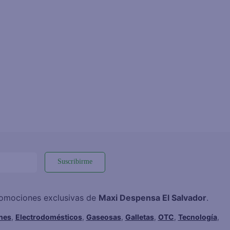
Suscribirme
promociones exclusivas de
Maxi Despensa El Salvador
.
hes
,
Electrodomésticos
,
Gaseosas
,
Galletas
,
OTC
,
Tecnología
,