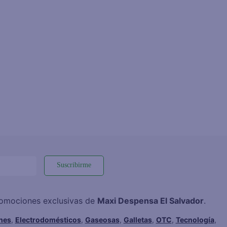
Suscribirme
promociones exclusivas de
Maxi Despensa El Salvador
.
hes
,
Electrodomésticos
,
Gaseosas
,
Galletas
,
OTC
,
Tecnología
,