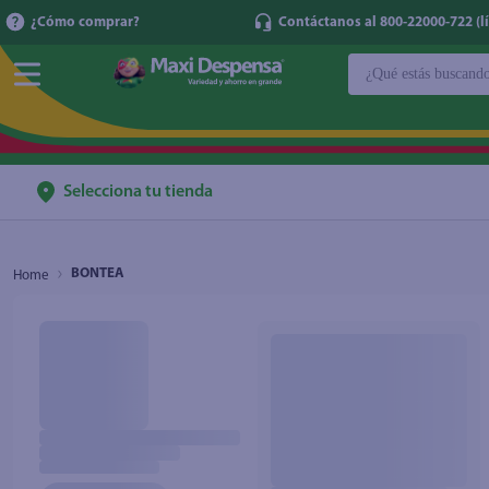
¿Cómo comprar?
Contáctanos al 800-22000-722 (lí
¿Qué estás buscan
TÉRMINOS MÁ
1
.
cerveza
2
.
cafe
Selecciona tu tienda
3
.
leche
4
.
aceite
BONTEA
5
.
coca cola
6
.
pañales
7
.
samsung
8
.
shampoo
9
.
papel higién