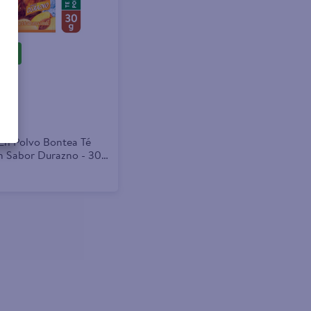
ar
En Polvo Bontea Té
r Durazno - 30