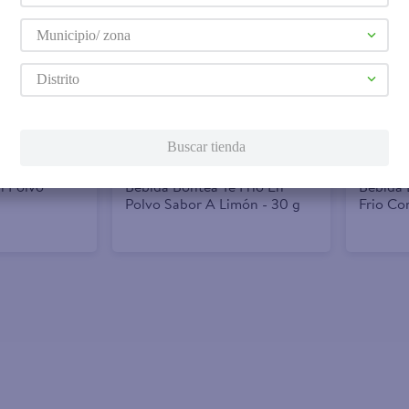
Municipio/ zona
Agregar
Agreg
Distrito
$0.33
$0.33
Buscar tienda
n Polvo
Bebida Bontea Té Frío En
Bebida 
Polvo Sabor A Limón - 30 g
Frio Con Sabo
g