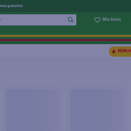
nea gratuita)
do?
Mis listas
S BUSCADOS
REBAJ
ico