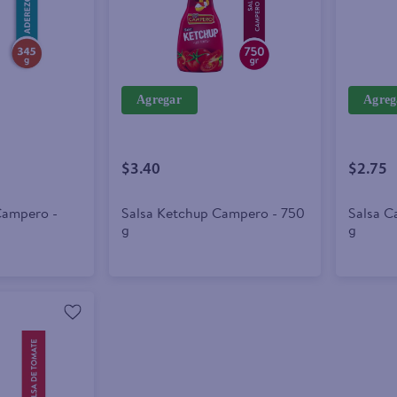
Agregar
Agreg
$3.40
$2.75
Campero -
Salsa Ketchup Campero - 750
Salsa C
g
g