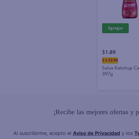
Agregar
$1.89
2 x $2.96
Salsa Ketchup C
397g
¡Recibe las mejores ofertas y 
Al suscribirme, acepto el
Aviso de Privacidad
y los
T