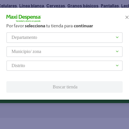
elulares
,
Línea blanca
,
Cervezas
,
Granos básicos
,
Pantallas
,
Lec
Hogar
Por favor
selecciona
tu tienda para
continuar
Servicios
Financiamiento
Departamento
Tarjeta de regalo
Tarjeta de crédito
Municipio/ zona
Otros servicios:
· Remesas
Distrito
· Pagos de servicios
Buscar tienda