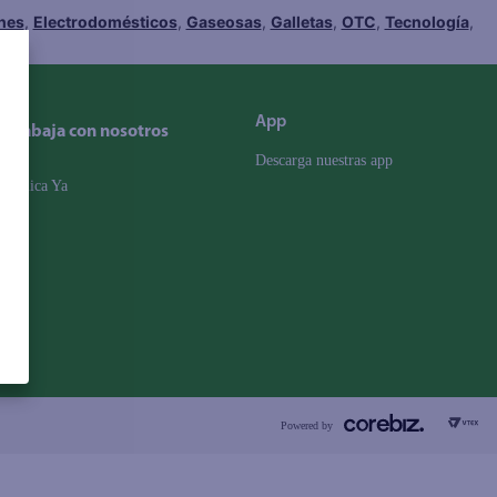
hes
,
Electrodomésticos
,
Gaseosas
,
Galletas
,
OTC
,
Tecnología
,
App
Trabaja con nosotros
Descarga nuestras app
Aplica Ya
Powered by