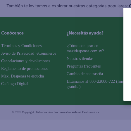
También te invitamos a explorar nuestras categorías populares:
C
Conócenos
¿Necesitás ayuda?
Términos y Condiciones
¿Cómo comprar en 
maxidespensa.com.sv?
Aviso de Privacidad  eCommerce 
Nuestras tiendas
Cancelaciones y devoluciones
Preguntas frecuentes
Reglamento de promociones
Cambio de contraseña
Maxi Despensa te escucha
LLámanos al 800-22000-722 (línea 
Catálogo Digital
gratuita)
© 2026 Copyright. Todos los derechos reservados Walmart Centroamérica.