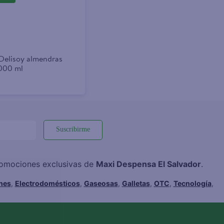
Delisoy almendras
000 ml
Suscribirme
promociones exclusivas de
Maxi Despensa El Salvador
.
hes
,
Electrodomésticos
,
Gaseosas
,
Galletas
,
OTC
,
Tecnología
,