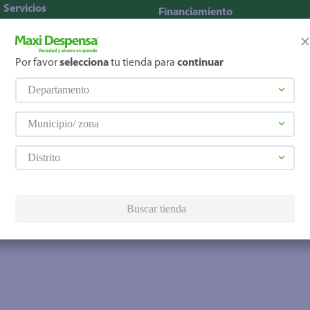
Servicios
Financiamiento
Tarjeta de regalo
Tarjeta de crédito
Otros servicios:
Por favor
selecciona
tu tienda para
continuar
· Remesas
Departamento
· Pagos de servicios
Municipio/ zona
Distrito
Buscar tienda