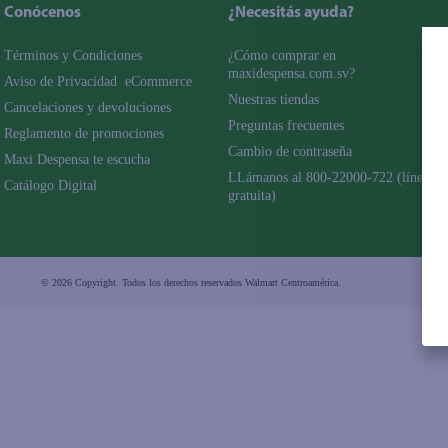
Conócenos
¿Necesitás ayuda?
Términos y Condiciones
¿Cómo comprar en 
maxidespensa.com.sv?
Aviso de Privacidad  eCommerce 
Nuestras tiendas
Cancelaciones y devoluciones
Preguntas frecuentes
Reglamento de promociones
Cambio de contraseña
Maxi Despensa te escucha
LLámanos al 800-22000-722 (línea 
Catálogo Digital
gratuita)
© 2026 Copyright. Todos los derechos reservados Walmart Centroamérica.