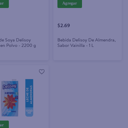
ar
Agregar
$2.69
de Soya Delisoy
Bebida Delisoy De Almendra,
 en Polvo - 2200 g
Sabor Vainilla - 1 L
ar