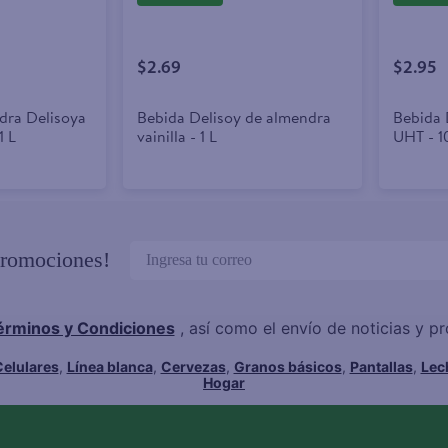
$2.69
$2.95
dra Delisoya
Bebida Delisoy de almendra
Bebida 
1 L
vainilla - 1 L
UHT - 1
promociones!
érminos y Condiciones
, así como el envío de noticias y 
elulares
,
Línea blanca
,
Cervezas
,
Granos básicos
,
Pantallas
,
Lec
Hogar