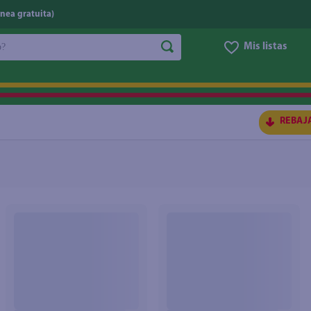
nea gratuita)
do?
Mis listas
S BUSCADOS
REBAJ
ico