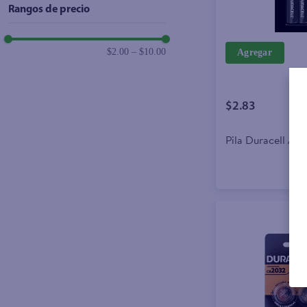
Rangos de precio
$2.00
–
$10.00
Agregar
$2.83
Pila Duracell AA