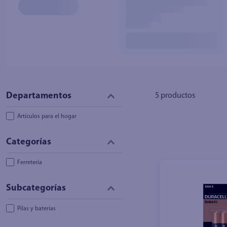
10
.
azucar
5
productos
Artículos para el hogar
Ferretería
Pilas y baterías