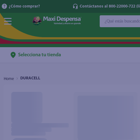
¿Cómo comprar?
Contáctanos al 800-22000-722 (lí
¿Qué estás buscan
TÉRMINOS MÁ
1
.
cerveza
2
.
cafe
Selecciona tu tienda
3
.
leche
4
.
aceite
DURACELL
5
.
coca cola
6
.
pañales
7
.
samsung
8
.
shampoo
9
.
papel higién