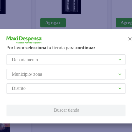
Agregar
Agreg
$2.83
$7.80
Por favor
selecciona
tu tienda para
continuar
A - 2 Uds
Batería Duracell AA - 2 Uds
Batería
Departamento
- 6Unid
Municipio/ zona
Distrito
Buscar tienda