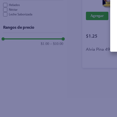
Helados
Néctar
Leche Saborizada
Agregar
Rangos de precio
$1.25
$1.00
–
$10.00
Alvia Pina 490ml