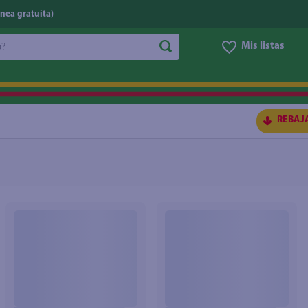
nea gratuita)
do?
Mis listas
S BUSCADOS
REBAJ
ico