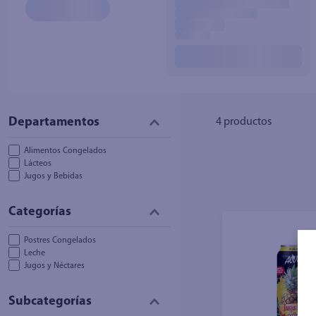
10
.
azucar
4
productos
Alimentos Congelados
Lácteos
Jugos y Bebidas
Postres Congelados
Leche
Jugos y Néctares