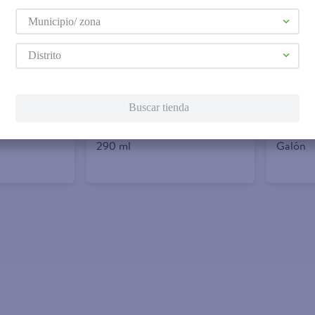
Municipio/ zona
Agregar
Agreg
Distrito
$1.75
$4.90
Buscar tienda
Alvia Bebida De Coco Pina
Helado 
290 ml
Galón