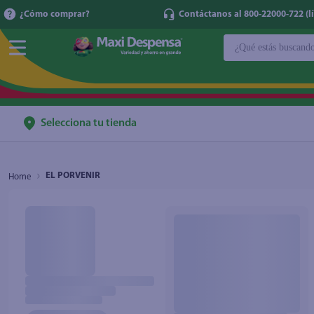
¿Cómo comprar?
Contáctanos al 800-22000-722 (lí
¿Qué estás buscan
TÉRMINOS MÁ
1
.
cerveza
2
.
cafe
Selecciona tu tienda
3
.
leche
4
.
aceite
EL PORVENIR
5
.
coca cola
6
.
pañales
7
.
samsung
8
.
shampoo
9
.
papel higién