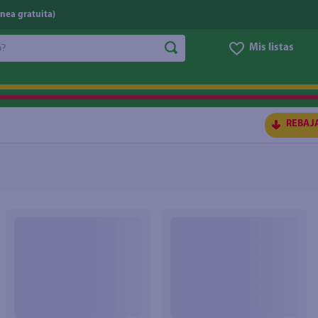
nea gratuita)
do?
Mis listas
S BUSCADOS
REBAJ
ico