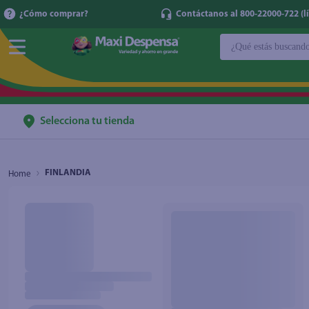
¿Cómo comprar?
Contáctanos al 800-22000-722 (lí
¿Qué estás buscan
TÉRMINOS MÁ
1
.
cerveza
2
.
cafe
Selecciona tu tienda
3
.
leche
4
.
aceite
FINLANDIA
5
.
coca cola
6
.
pañales
7
.
samsung
8
.
shampoo
9
.
papel higién