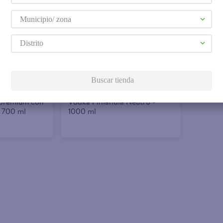
Municipio/ zona
Agregar
Distrito
$22.30
Buscar tienda
 premium con
Vodka Finlandia Neutro -
- 700 ml
1000 ml