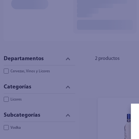
10
.
azucar
2
productos
Cervezas, Vinos y Licores
Licores
Vodka