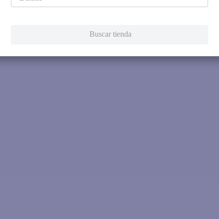
Intenta utilizar una sola pala
Utiliza términos genéricos en la 
Intenta buscar sinónimos del térmi
Buscar tienda