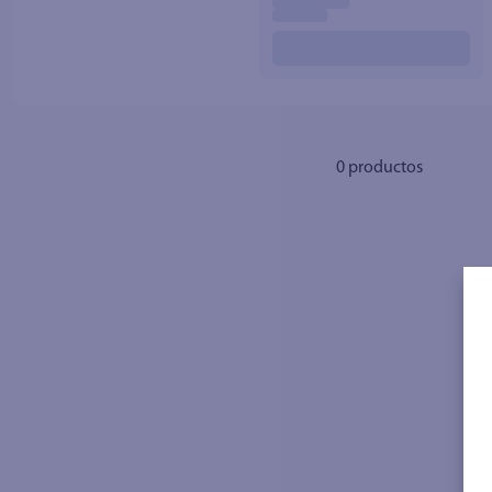
10
.
azucar
0
productos