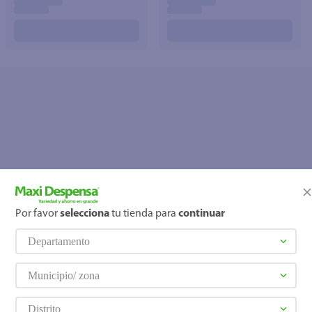
Por favor
selecciona
tu tienda para
continuar
OOPS!
Departamento
No se encontró ningún producto
¿Qué debo hacer?
Municipio/ zona
Distrito
Comprueba los términos ingre