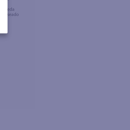
bra
búsqueda
no deseado