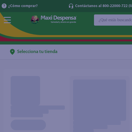
¿Cómo comprar?
Contáctanos al 800-22000-722 (lí
¿Qué estás buscan
TÉRMINOS MÁ
1
.
cerveza
2
.
cafe
Selecciona tu tienda
3
.
leche
4
.
aceite
5
.
coca cola
6
.
pañales
7
.
samsung
8
.
papel higién
9
.
shampoo