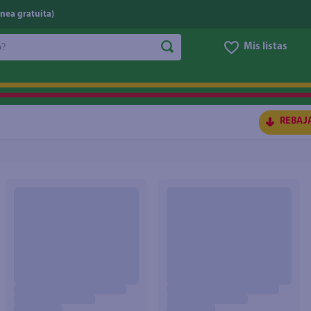
nea gratuita)
do?
Mis listas
S BUSCADOS
REBAJ
ico