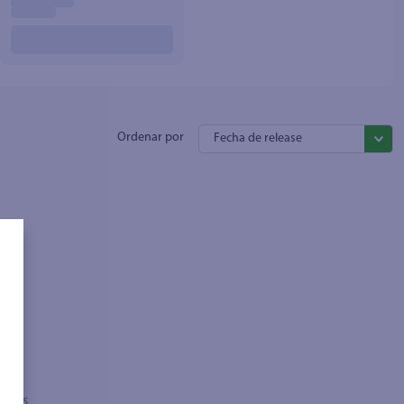
Fecha de release
sados