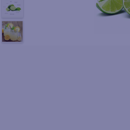
10
.
azucar