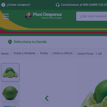
¿Cómo comprar?
Contáctanos al 800-22000-722 (lí
¿Qué estás buscan
Limón Persa - 1 Ud
$0.18
TÉRMINOS MÁ
1
.
cerveza
2
.
cafe
Selecciona tu tienda
3
.
leche
Frutas y Verduras
Frutas
Limón y cítricos
Limón Persa - 1 Ud
4
.
aceite
5
.
coca cola
6
.
pañales
7
.
samsung
8
.
shampoo
9
.
papel higién