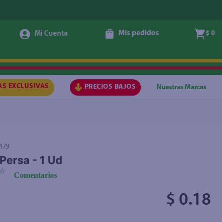
Mis pedidos
$ 0
Agregar
AS EXCLUSIVAS
PRECIOS BAJOS
Nuestras Marcas
479
Persa - 1 Ud
☆
Comentarios
$ 0.18