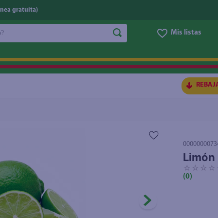
nea gratuita)
do?
Mis listas
S BUSCADOS
REBAJ
0000000073
Limón 
☆
☆
☆
☆
(
0
)
ico