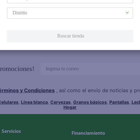
Distrito
Buscar tienda
promociones!
érminos y Condiciones
, así como el envío de noticias y 
elulares
,
Línea blanca
,
Cervezas
,
Granos básicos
,
Pantallas
,
Lec
Hogar
Servicios
Financiamiento