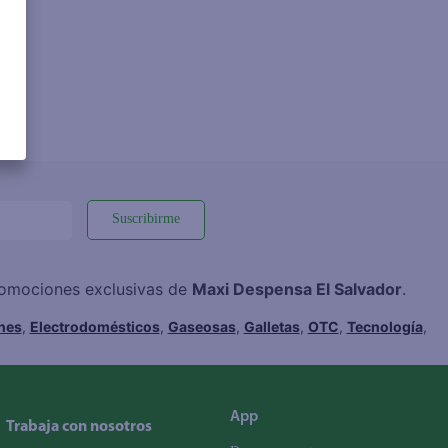
Suscribirme
promociones exclusivas de
Maxi Despensa El Salvador
.
hes
,
Electrodomésticos
,
Gaseosas
,
Galletas
,
OTC
,
Tecnología
,
App
Trabaja con nosotros