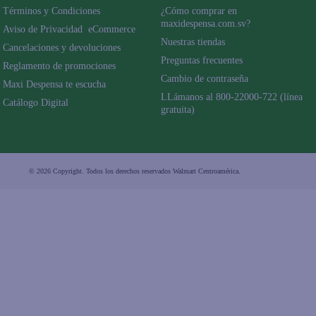
Términos y Condiciones
¿Cómo comprar en 
maxidespensa.com.sv?
Aviso de Privacidad  eCommerce 
Nuestras tiendas
Cancelaciones y devoluciones
Preguntas frecuentes
Reglamento de promociones
Cambio de contraseña
Maxi Despensa te escucha
LLámanos al 800-22000-722 (línea 
Catálogo Digital
gratuita)
© 2026 Copyright. Todos los derechos reservados Walmart Centroamérica.