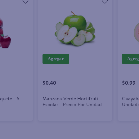
Agregar
Agreg
$0.40
$0.99
quete - 6
Manzana Verde Hortifruti
Guayaba
Escolar - Precio Por Unidad
Unidad
precio 
(454 g)