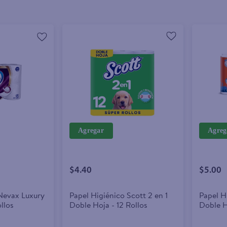
Agregar
Agreg
$4.40
$5.00
Nevax Luxury
Papel Higiénico Scott 2 en 1
Papel H
ollos
Doble Hoja - 12 Rollos
Doble H