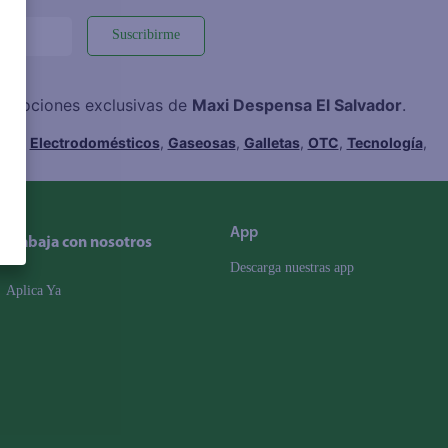
Suscribirme
promociones exclusivas de
Maxi Despensa El Salvador
.
hes
,
Electrodomésticos
,
Gaseosas
,
Galletas
,
OTC
,
Tecnología
,
App
Trabaja con nosotros
Descarga nuestras app
Aplica Ya