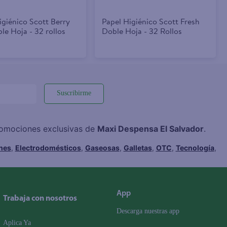
igiénico Scott Berry
Papel Higiénico Scott Fresh
le Hoja - 32 rollos
Doble Hoja - 32 Rollos
Suscribirme
promociones exclusivas de
Maxi Despensa El Salvador
.
hes
,
Electrodomésticos
,
Gaseosas
,
Galletas
,
OTC
,
Tecnología
,
App
Trabaja con nosotros
Descarga nuestras app
Aplica Ya