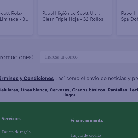
Scott Relax
Papel Higiénico Scott Ultra
Papel H
Limitada - 32
Clean Triple Hoja - 32 Rollos
Spa Dob
promociones!
érminos y Condiciones
, así como el envío de noticias y 
elulares
,
Línea blanca
,
Cervezas
,
Granos básicos
,
Pantallas
,
Lec
Hogar
Servicios
Financiamiento
Tarjeta de regalo
Tarjeta de crédito