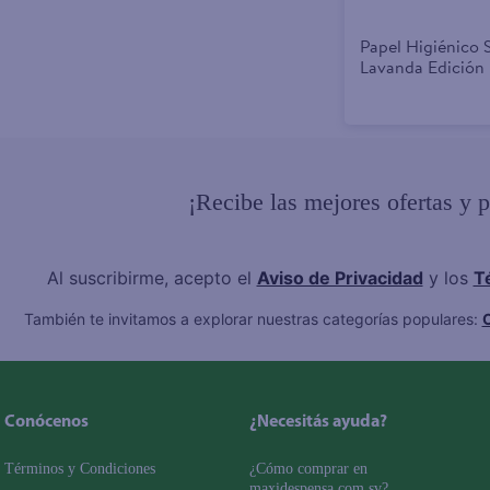
Papel Higiénico 
Lavanda Edición 
Rollos
¡Recibe las mejores ofertas y 
Al suscribirme, acepto el
Aviso de Privacidad
y los
T
También te invitamos a explorar nuestras categorías populares:
C
Conócenos
¿Necesitás ayuda?
Términos y Condiciones
¿Cómo comprar en 
maxidespensa.com.sv?