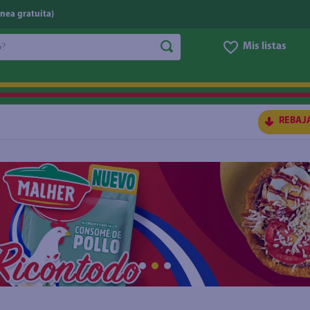
nea gratuita)
do?
Mis listas
S BUSCADOS
REBAJ
ico