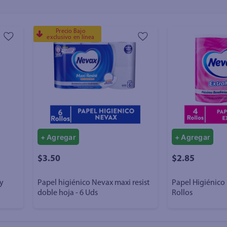
Precio Bajo
exclusivo en línea
+ Agregar
+ Agregar
$3.50
$2.85
ry
Papel higiénico Nevax maxi resist
Papel Higiénico
doble hoja - 6 Uds
Rollos