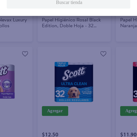
Buscar tienda
$12.50
$12.25
Nevax Luxury
Papel Higiénico Rosal Black
Papel H
ollos
Edition, Doble Hoja - 32
Naranja
Rollos
Rollos
Agregar
Agreg
$12.50
$11.90