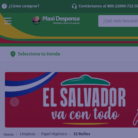
¿Cómo comprar?
Contáctanos al 800-22000-722 (lí
¿Qué estás buscan
TÉRMINOS MÁ
1
.
cerveza
2
.
cafe
Selecciona tu tienda
3
.
leche
4
.
aceite
5
.
coca cola
6
.
pañales
7
.
samsung
8
.
shampoo
9
.
papel higién
Limpieza
Papel Higiénico
32 Rollos