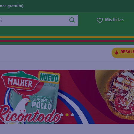
nea gratuita)
do?
Mis listas
S BUSCADOS
REBAJ
ico