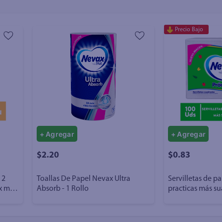
Precio Bajo
+ Agregar
+ Agregar
$2.20
$0.83
 2
Toallas De Papel Nevax Ultra
Servilletas de p
x mil
Absorb - 1 Rollo
practicas más s
100 Uds - 139 g