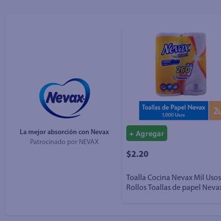
10
.
azucar
La mejor absorción con Nevax
+ Agregar
Patrocinado por
NEVAX
$2.20
Toalla Cocina Nevax Mil Usos
Rollos Toallas de papel Neva
usos - 2 uds