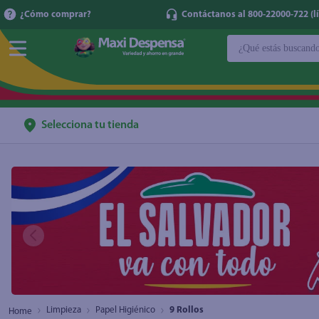
¿Cómo comprar?
Contáctanos al 800-22000-722 (lí
¿Qué estás buscan
TÉRMINOS MÁ
1
.
cerveza
2
.
cafe
Selecciona tu tienda
3
.
leche
4
.
aceite
5
.
coca cola
6
.
pañales
7
.
samsung
8
.
shampoo
9
.
papel higién
Limpieza
Papel Higiénico
9 Rollos