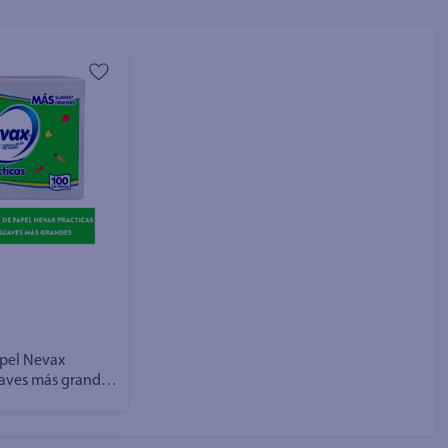
apel Nevax
uaves más grandes