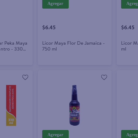
Agregar
Agreg
$6.45
$6.45
ar Peka Maya
Licor Maya Flor De Jamaica -
Licor M
antro - 330
750 ml
ml
Agregar
Agreg