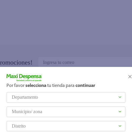
promociones!
érminos y Condiciones
, así como el envío de noticias y 
Por favor
selecciona
tu tienda para
continuar
elulares
,
Línea blanca
,
Cervezas
,
Granos básicos
,
Pantallas
,
Lec
Departamento
Hogar
Municipio/ zona
Servicios
Financiamiento
Distrito