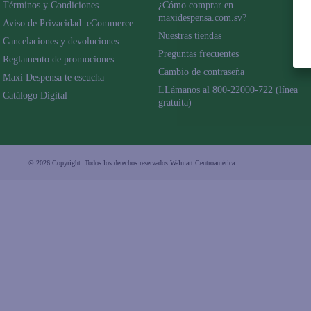
Términos y Condiciones
¿Cómo comprar en 
maxidespensa.com.sv?
Aviso de Privacidad  eCommerce 
Nuestras tiendas
Cancelaciones y devoluciones
Preguntas frecuentes
Reglamento de promociones
Cambio de contraseña
Maxi Despensa te escucha
LLámanos al 800-22000-722 (línea 
Catálogo Digital
gratuita)
© 2026 Copyright. Todos los derechos reservados Walmart Centroamérica.