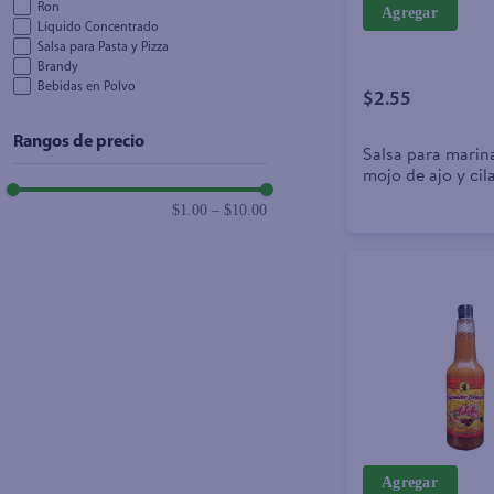
Ron
Agregar
Líquido Concentrado
Salsa para Pasta y Pizza
Brandy
Bebidas en Polvo
$2.55
Rangos de precio
Salsa para marin
mojo de ajo y cil
ml
$1.00
–
$10.00
Agregar