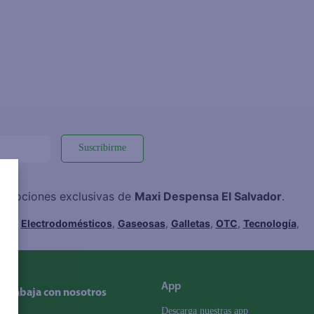
Suscribirme
promociones exclusivas de
Maxi Despensa El Salvador
.
hes
,
Electrodomésticos
,
Gaseosas
,
Galletas
,
OTC
,
Tecnología
,
App
Trabaja con nosotros
Descarga nuestras app