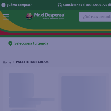
¿Cómo comprar?
Contáctanos al 800-22000-722 (lí
¿Qué estás buscan
TÉRMINOS MÁ
1
.
cerveza
2
.
cafe
Selecciona tu tienda
3
.
leche
4
.
aceite
PALETTE TONE CREAM
5
.
coca cola
6
.
pañales
7
.
samsung
8
.
shampoo
9
.
papel higién