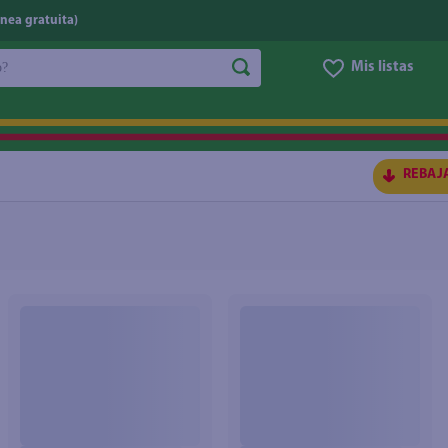
nea gratuita)
do?
Mis listas
S BUSCADOS
REBAJ
ico