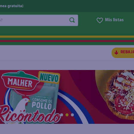
nea gratuita)
do?
Mis listas
S BUSCADOS
REBAJ
ico