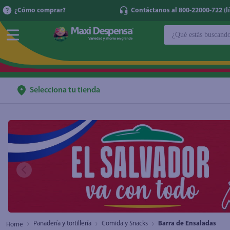
¿Cómo comprar?
Contáctanos al 800-22000-722 (lí
¿Qué estás buscan
TÉRMINOS MÁ
1
.
cerveza
2
.
cafe
Selecciona tu tienda
3
.
leche
4
.
aceite
5
.
coca cola
6
.
pañales
7
.
samsung
8
.
shampoo
9
.
papel higién
Panadería y tortillería
Comida y Snacks
Barra de Ensaladas