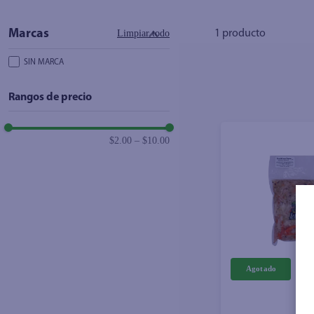
10
.
azucar
Limpiar todo
1
producto
SIN MARCA
Rangos de precio
$2.00
–
$10.00