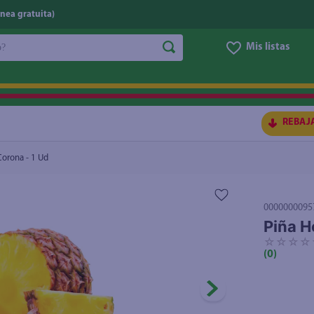
nea gratuita)
do?
Mis listas
S BUSCADOS
REBAJ
 Corona - 1 Ud
0000000095
Piña H
☆
☆
☆
☆
(
0
)
ico