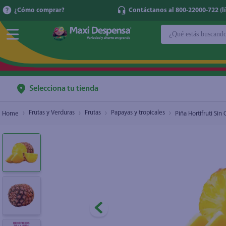
¿Cómo comprar?
Contáctanos al 800-22000-722 (lí
¿Qué estás buscan
Piña Hortifruti Sin Corona - 1 Ud
$1.65
TÉRMINOS MÁ
1
.
cerveza
2
.
cafe
Selecciona tu tienda
3
.
leche
Frutas y Verduras
Frutas
Papayas y tropicales
Piña Hortifruti Sin
4
.
aceite
5
.
coca cola
6
.
pañales
7
.
samsung
8
.
shampoo
9
.
papel higién