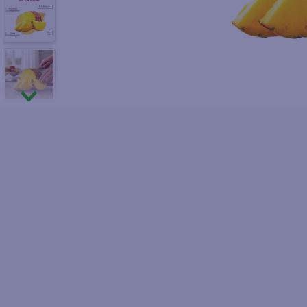
10
.
azucar