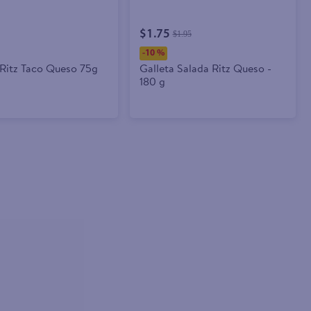
$1.75
$1.95
-
10 %
 Ritz Taco Queso 75g
Galleta Salada Ritz Queso -
180 g