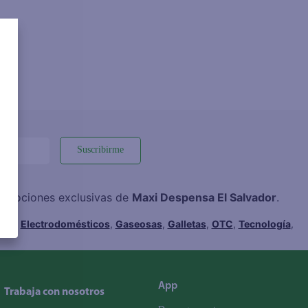
Suscribirme
promociones exclusivas de
Maxi Despensa El Salvador
.
hes
,
Electrodomésticos
,
Gaseosas
,
Galletas
,
OTC
,
Tecnología
,
App
Trabaja con nosotros