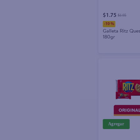
$1.75
$1.95
-
10 %
Galleta Ritz Que
180gr
Agregar