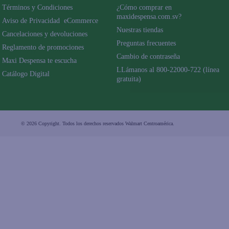
Términos y Condiciones
¿Cómo comprar en 
maxidespensa.com.sv?
Aviso de Privacidad  eCommerce 
Nuestras tiendas
Cancelaciones y devoluciones
Preguntas frecuentes
Reglamento de promociones
Cambio de contraseña
Maxi Despensa te escucha
LLámanos al 800-22000-722 (línea 
Catálogo Digital
gratuita)
© 2026 Copyright. Todos los derechos reservados Walmart Centroamérica.