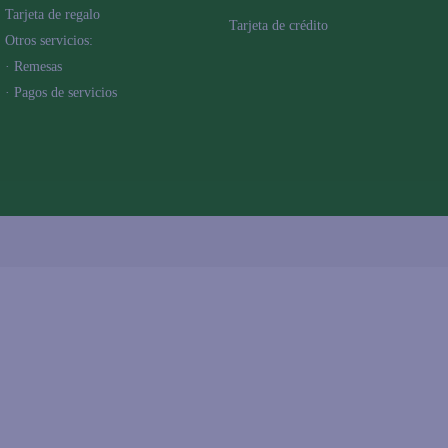
Tarjeta de regalo
Tarjeta de crédito
Otros servicios:
· Remesas
· Pagos de servicios