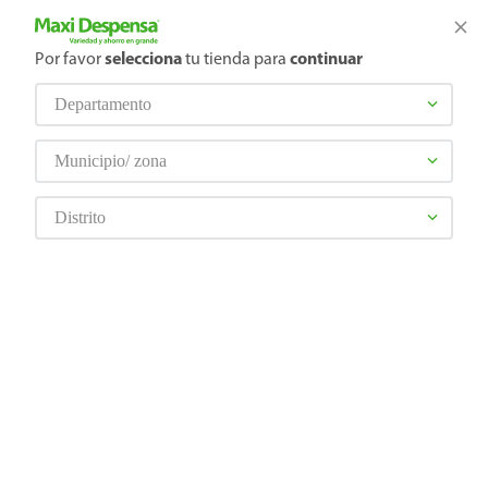
¿Qué estás buscando?
Por favor
selecciona
tu tienda para
continuar
Departamento
TÉRMINOS MÁS BUSCADOS
Selecciona tu tienda
1
.
cerveza
Municipio/ zona
2
.
cafe
SALUD
Distrito
3
.
leche
4
.
aceite
5
.
coca cola
6
.
pañales
7
.
samsung
8
.
shampoo
9
.
papel higiénico
10
.
azucar