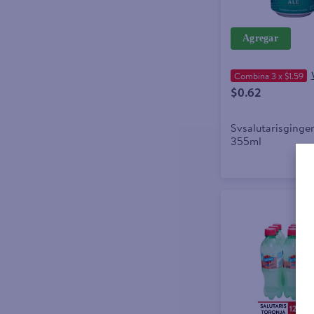
Agregar
Combina 3 x $1.59
$0.62
Svsalutarisginger
355ml