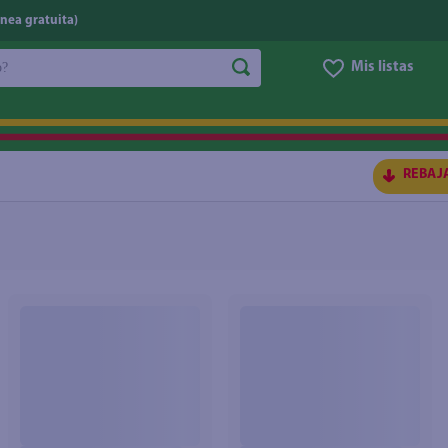
nea gratuita)
do?
Mis listas
S BUSCADOS
REBAJ
ico