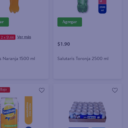
ar
Agregar
2 x $1.66
$1.90
is Naranja 1500 ml
Salutaris Toronja 2500 ml
 Bajo