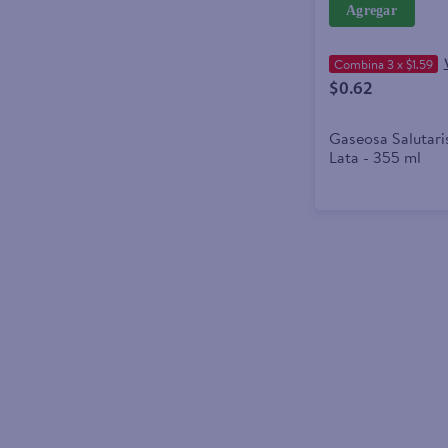
Agregar
Combina 3 x $1.59
$0.62
Gaseosa Salutari
Lata - 355 ml