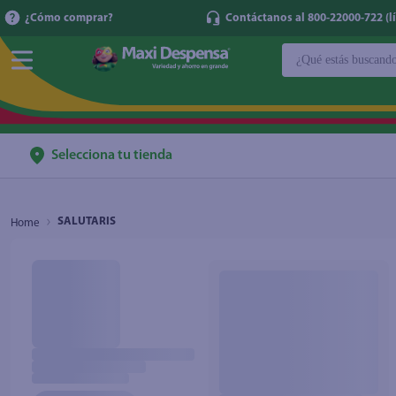
¿Cómo comprar?
Contáctanos al 800-22000-722 (lí
¿Qué estás buscan
TÉRMINOS MÁ
1
.
cerveza
2
.
cafe
Selecciona tu tienda
3
.
leche
4
.
aceite
SALUTARIS
5
.
coca cola
6
.
pañales
7
.
samsung
8
.
shampoo
9
.
papel higién