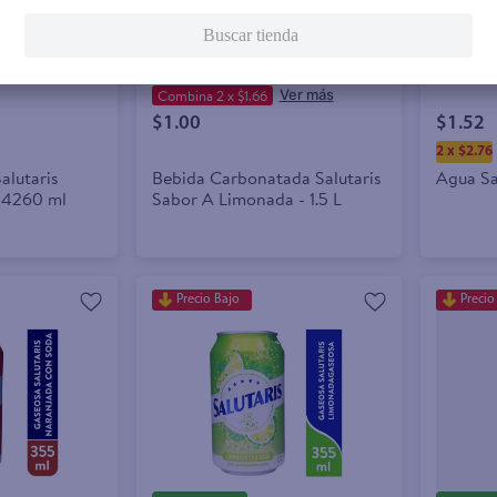
Buscar tienda
Agregar
Agreg
Combina 2 x $1.66
$1.00
$1.52
2 x $2.76
alutaris
Bebida Carbonatada Salutaris
Agua Sal
- 4260 ml
Sabor A Limonada - 1.5 L
Precio Bajo
Precio