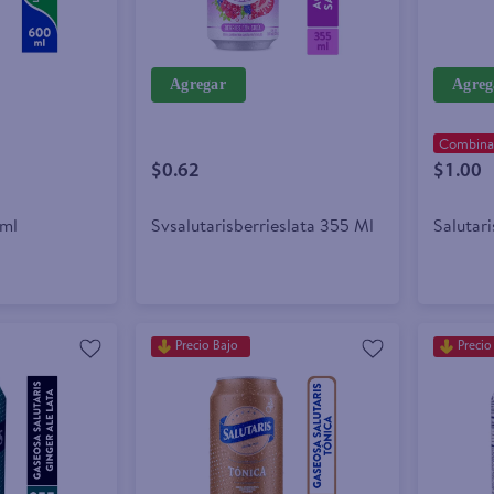
Agregar
Agreg
Combina 
$0.62
$1.00
ml
Svsalutarisberrieslata 355 Ml
Salutar
Precio Bajo
Precio