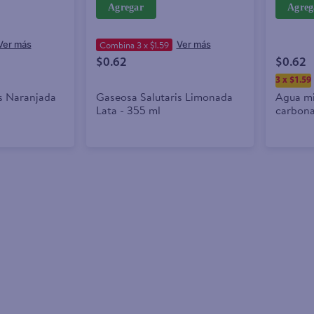
Agregar
Agreg
Combina 3 x $1.59
$0.62
$0.62
3 x $1.59
s Naranjada
Gaseosa Salutaris Limonada
Agua mi
Lata - 355 ml
carbona