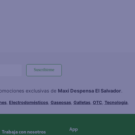
Suscribirme
promociones exclusivas de
Maxi Despensa El Salvador
.
hes
,
Electrodomésticos
,
Gaseosas
,
Galletas
,
OTC
,
Tecnología
,
App
Trabaja con nosotros