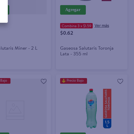
ar
Agregar
Combina 3 x $1.59
$0.62
utaris Miner - 2 L
Gaseosa Salutaris Toronja
Lata - 355 ml
 Bajo
Precio Bajo