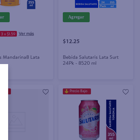
ar
Agregar
3 x $1.59
$12.25
is Mandarina8 Lata
Bebida Salutaris Lata Surt
24Pk - 8520 ml
 Bajo
Precio Bajo