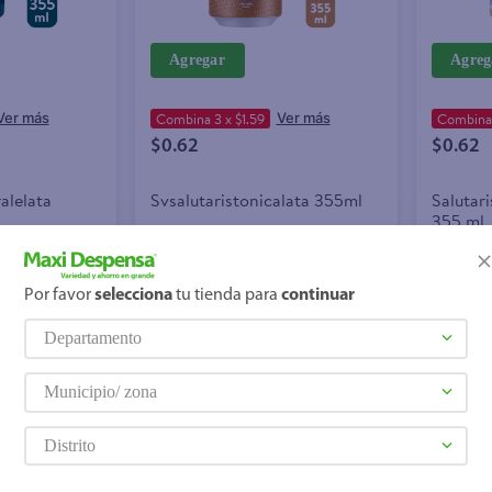
Agregar
Agreg
Combina 3 x $1.59
Combina 
$0.62
$0.62
alelata
Svsalutaristonicalata 355ml
Salutar
355 ml
Por favor
selecciona
tu tienda para
continuar
Precio Bajo
Precio
Departamento
Municipio/ zona
Distrito