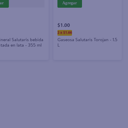
ar
Agregar
$1.00
2 x $1.66
neral Salutaris bebida
Gaseosa Salutaris Torojan - 1.5
tada en lata - 355 ml
L