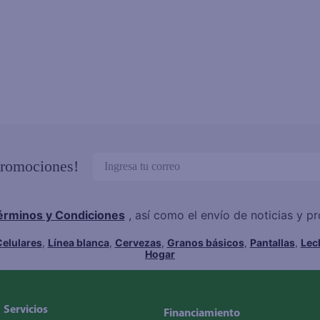
promociones!
érminos y Condiciones
, así como el envío de noticias y 
elulares
,
Línea blanca
,
Cervezas
,
Granos básicos
,
Pantallas
,
Lec
Hogar
Servicios
Financiamiento