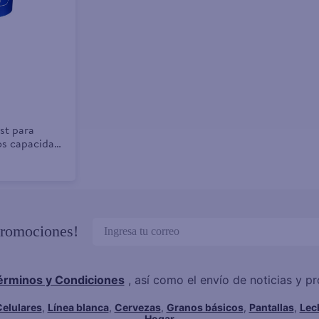
st para
cos capacidad
promociones!
érminos y Condiciones
, así como el envío de noticias y 
elulares
,
Línea blanca
,
Cervezas
,
Granos básicos
,
Pantallas
,
Lec
Hogar