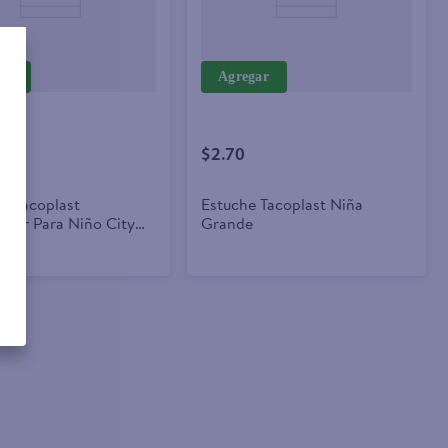
ar
Agregar
$2.70
a Tacoplast
Estuche Tacoplast Niña
ular Para Niño City
Grande
Con Accesorios Surtido