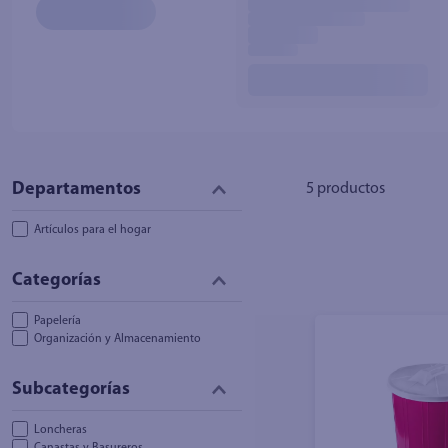
10
.
azucar
5
productos
Artículos para el hogar
Papelería
Organización y Almacenamiento
Loncheras