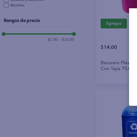
Canastas y Basureros
Mochilas
Rangos de precio
Agregar
$2.00
–
$14.00
$14.00
Basurero Plastic 
Con Tapa 71Lt