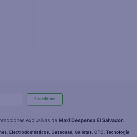
Suscribirme
promociones exclusivas de
Maxi Despensa El Salvador
.
hes
,
Electrodomésticos
,
Gaseosas
,
Galletas
,
OTC
,
Tecnología
,