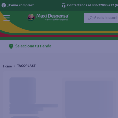
¿Cómo comprar?
Contáctanos al 800-22000-722 (lí
¿Qué estás buscan
TÉRMINOS MÁ
1
.
cerveza
2
.
cafe
Selecciona tu tienda
3
.
leche
4
.
aceite
TACOPLAST
5
.
coca cola
6
.
pañales
7
.
samsung
8
.
shampoo
9
.
papel higién