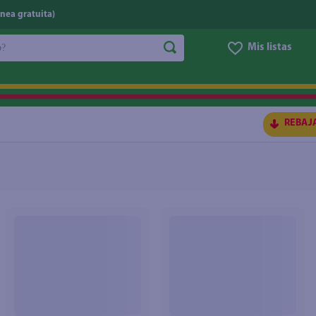
nea gratuita)
do?
Mis listas
S BUSCADOS
REBAJ
ico