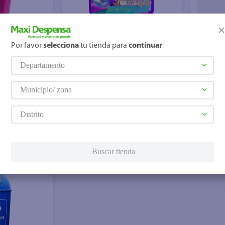
Agregar
Agreg
Por favor
selecciona
tu tienda para
continuar
Departamento
$7.45
$7.45
Municipio/ zona
Tacoplast
Lonchera Tacoplast
Loncher
Rectangular Para Niña Little
Rectang
Distrito
Magic Con Accesorios
Patrol 
Surtido Colores
Colores
Buscar tienda