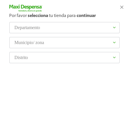
¿Qué estás buscando?
Por favor
selecciona
tu tienda para
continuar
Departamento
TÉRMINOS MÁS BUSCADOS
Selecciona tu tienda
1
.
cerveza
Municipio/ zona
2
.
cafe
TROMPA DE CHUCHO
Distrito
3
.
leche
4
.
aceite
5
.
coca cola
6
.
pañales
7
.
samsung
8
.
papel higiénico
9
.
shampoo
10
.
pollo